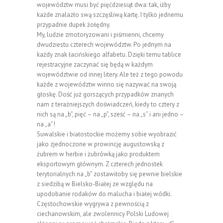
województw musi być pięćdziesiąt dwa: tak, iżby
każde znalazło swą szczęśliwą kartę. I tylko jednemu
przypadnie dupek żołędny.
My, ludzie zmotoryzowani i piśmienni, chcemy
dwudziestu czterech województw. Po jednym na
każdy znak łacińskiego alfabetu. Dzięki temu tablice
rejestracyjne zaczynać się będą w każdym
województwie od innej litery. Ale też z tego powodu
każde z województw winno się nazywać na swoją
głoskę. Dość już gorszących przypadków znanych
nam z teraźniejszych doświadczeń, kiedy to cztery z
nich są na „b”, pięć – na „p”, sześć – na „s” i ani jedno –
na „a”!
Suwalskie i białostockie możemy sobie wyobrazić
jako zjednoczone w prowincję augustowską z
żubrem w herbie i żubrówką jako produktem
eksportowym głównym. Z czterech jednostek
terytorialnych na „b” zostawiłoby się pewnie bielskie
z siedzibą w Bielsko-Białej ze względu na
upodobanie rodaków do malucha i białej wódki.
Częstochowskie wygrywa z pewnością z
ciechanowskim, ale zwolennicy Polski Ludowej