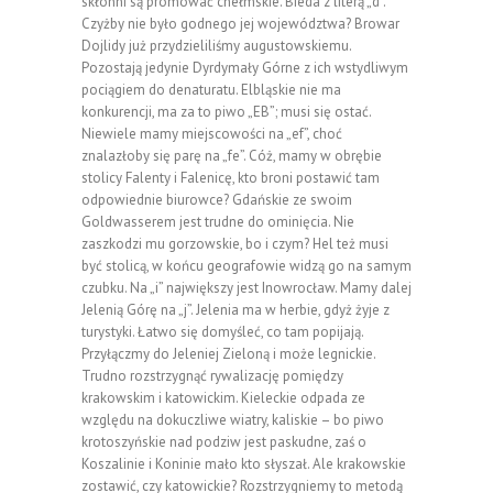
skłonni są promować chełmskie. Bieda z literą „d”.
Czyżby nie było godnego jej województwa? Browar
Dojlidy już przydzieliliśmy augustowskiemu.
Pozostają jedynie Dyrdymały Górne z ich wstydliwym
pociągiem do denaturatu. Elbląskie nie ma
konkurencji, ma za to piwo „EB”; musi się ostać.
Niewiele mamy miejscowości na „ef”, choć
znalazłoby się parę na „fe”. Cóż, mamy w obrębie
stolicy Falenty i Falenicę, kto broni postawić tam
odpowiednie biurowce? Gdańskie ze swoim
Goldwasserem jest trudne do ominięcia. Nie
zaszkodzi mu gorzowskie, bo i czym? Hel też musi
być stolicą, w końcu geografowie widzą go na samym
czubku. Na „i” największy jest Inowrocław. Mamy dalej
Jelenią Górę na „j”. Jelenia ma w herbie, gdyż żyje z
turystyki. Łatwo się domyśleć, co tam popijają.
Przyłączmy do Jeleniej Zieloną i może legnickie.
Trudno rozstrzygnąć rywalizację pomiędzy
krakowskim i katowickim. Kieleckie odpada ze
względu na dokuczliwe wiatry, kaliskie – bo piwo
krotoszyńskie nad podziw jest paskudne, zaś o
Koszalinie i Koninie mało kto słyszał. Ale krakowskie
zostawić, czy katowickie? Rozstrzygniemy to metodą