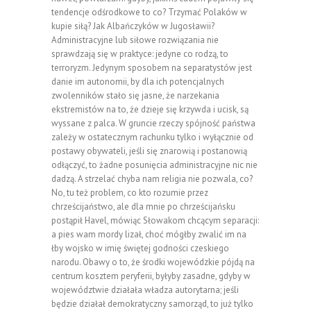
tendencje odśrodkowe to co? Trzymać Polaków w
kupie siłą? Jak Albańczyków w Jugosławii?
Administracyjne lub siłowe rozwiązania nie
sprawdzają się w praktyce: jedyne co rodzą, to
terroryzm. Jedynym sposobem na separatystów jest
danie im autonomii, by dla ich potencjalnych
zwolenników stało się jasne, że narzekania
ekstremistów na to, że dzieje się krzywda i ucisk, są
wyssane z palca. W gruncie rzeczy spójność państwa
zależy w ostatecznym rachunku tylko i wyłącznie od
postawy obywateli, jeśli się znarowią i postanowią
odłączyć, to żadne posunięcia administracyjne nic nie
dadzą. A strzelać chyba nam religia nie pozwala, co?
No, tu też problem, co kto rozumie przez
chrześcijaństwo, ale dla mnie po chrześcijańsku
postąpił Havel, mówiąc Słowakom chcącym separacji:
a pies wam mordy lizał, choć mógłby zwalić im na
łby wojsko w imię świętej godności czeskiego
narodu. Obawy o to, że środki wojewódzkie pójdą na
centrum kosztem peryferii, byłyby zasadne, gdyby w
województwie działała władza autorytarna; jeśli
będzie działał demokratyczny samorząd, to już tylko