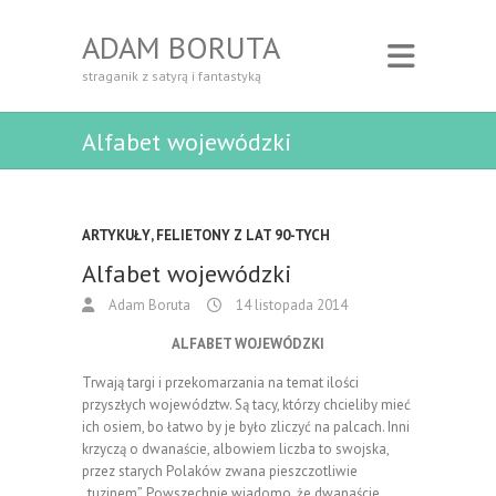
ADAM BORUTA
straganik z satyrą i fantastyką
Alfabet wojewódzki
ARTYKUŁY
,
FELIETONY Z LAT 90-TYCH
Alfabet wojewódzki
Adam Boruta
14 listopada 2014
ALFABET WOJEWÓDZKI
Trwają targi i przekomarzania na temat ilości
przyszłych województw. Są tacy, którzy chcieliby mieć
ich osiem, bo łatwo by je było zliczyć na palcach. Inni
krzyczą o dwanaście, albowiem liczba to swojska,
przez starych Polaków zwana pieszczotliwie
„tuzinem”. Powszechnie wiadomo, że dwanaście