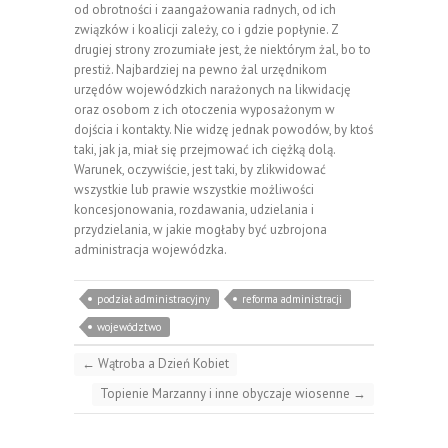
od obrotności i zaangażowania radnych, od ich
związków i koalicji zależy, co i gdzie popłynie. Z
drugiej strony zrozumiałe jest, że niektórym żal, bo to
prestiż. Najbardziej na pewno żal urzędnikom
urzędów wojewódzkich narażonych na likwidację
oraz osobom z ich otoczenia wyposażonym w
dojścia i kontakty. Nie widzę jednak powodów, by ktoś
taki, jak ja, miał się przejmować ich ciężką dolą.
Warunek, oczywiście, jest taki, by zlikwidować
wszystkie lub prawie wszystkie możliwości
koncesjonowania, rozdawania, udzielania i
przydzielania, w jakie mogłaby być uzbrojona
administracja wojewódzka.
podział administracyjny
reforma administracji
województwo
←
Wątroba a Dzień Kobiet
Topienie Marzanny i inne obyczaje wiosenne
→