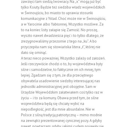
zawzięci tam siedzą lwowiacy. Na „x” mogą już być
tylko Ksiuty. Będzie też siedziba władz wojewódzkich
w Świnoujściu, bo miasto to uprawia stosunki
komunikacyjne z Ystad. Choć może nie w Świnoujściu,
a w Yarocinie albo Yabłonnej. Wszystko możliwe. Za
to na koniec listy załapie się Zamość. No proszę,
wyszło nawet dwadzieścia pięć i to tylko dlatego, że
zrezygnowaliśmy przezornie z tego na „ku”. A bo
przyczepiła nam się słowiańska litera „ł”, której nie
dało się ominąć.
A teraz nieco poważniej. Wszystko zależy od założeń.
Jeśli rzeczywiście chodzi o to, by województwa były
silne i samodzielne, to faktycznie im ich mniej, tym
lepiej. Zgadzam się z tym, że dla przeciętnego
obywatela usadowienie siedziby interesującej nas
jednostki administracyjnej jest obojętne. Sam w
Urzędzie Wojewódzkim załatwiałem coś tylko raz w
życiu – i to za komuny. Obawa przed tym, że silne
województwa będą się chciały wybić na
niepodległość, jest dla mnie absurdalne. Nie w
Polsce z silną tradycją patriotyczną – mimo modnie
na zewnątrz prezentowanej cynicznej pozy. A gdyby
nawet, powtarzam: gdyby, jakimś cudem pojawiły się