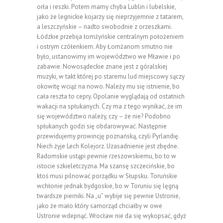
orła i reszki. Potem mamy chyba Lublin i lubelskie,
jako że legnickie kojarzy się nieprzyjemnie z tatarem,
a leszczyńskie – nadto swobodnie z orzeszkami.
Łódzkie przebija łomżyńskie centralnym położeniem
i ostrym czółenkiem. Aby Łomżanom smutno nie
było, ustanowimy im województwo we Mławie i po
zabawie. Nowosądeckie znane jest z góralskiej
muzyki, w takt której po staremu lud miejscowy sączy
okowitę wciąż na nowo. Należy mu się istnienie, bo
cała reszta to cepry. Opolanie wyglądają od ostatnich
wakacji na spłukanych. Czy ma z tego wynikać, że im
się województwo należy, czy – że nie? Podobno
spłukanych godzi się obdarowywać. Następnie
przewidujemy prowincję poznańską, czyli Pyrlandię.
Niech żyje Lech Kolejorz. Uzasadnienie jest zbędne.
Radomskie ustąpi pewnie rzeszowskiemu, bo to w
istocie szkieletczyzna. Ma szansę szczecińskie, bo
ktoś musi pilnować porządku w Słupsku. Toruńskie
wchłonie jednak bydgoskie, bo w Toruniu się lęgną
twardsze pierniki. Na „u” wybije się pewnie Ustronie,
jako że mało który samorząd chciałby w owe
Ustronie wdepnąć. Wrocław nie da się wykopsać, gdyż