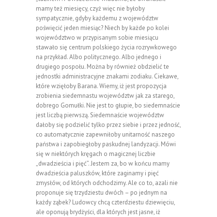
mamy też miesięcy, czyż więc nie byłoby
sympatycznie, gdyby każdemu z województw
poświęcić jeden miesiąc? Niech by każde po kolei
województwo w przypisanym sobie miesiącu
stawało się centrum polskiego życia rozrywkowego
na przykład. Albo politycznego. Albo jednego i
drugiego pospołu. Można by również obdzielić te
jednostki administracyjne znakami zodiaku. Ciekawe,
które wzięłoby Barana. Wiemy, iż jest propozycja
zrobienia siedemnastu województw jak za starego,
dobrego Gomułki. Nie jest to głupie, bo siedemnaście
jest liczbą pierwszą. Siedemnaście województw
dałoby się podzielić tylko przez siebie i przez jedność,
co automatycznie zapewniłoby unitarność naszego
państwa i zapobiegłoby paskudnej landyzacji. Mówi
się w niektórych kręgach o magicznej liczbie
„dwadzieścia i pięć”. Jestem za, bo w końcu mamy
dwadzieścia paluszków, które zaginamy i pięć
zmysłów, od których odchodzimy. Ale co to, azali nie
proponuje się trzydziestu dwóch – po jednym na
każdy ząbek? Ludowcy chcą czterdziestu dziewięciu,
ale oponują brydżyści, dla których jest jasne, iż