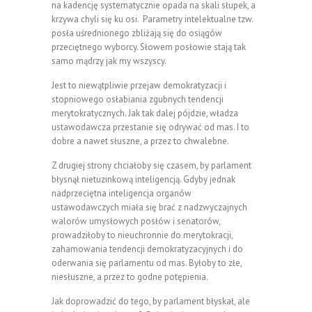
na kadencję systematycznie opada na skali słupek, a
krzywa chyli się ku osi. Parametry intelektualne tzw.
posła uśrednionego zbliżają się do osiągów
przeciętnego wyborcy. Słowem posłowie stają tak
samo mądrzy jak my wszyscy.
Jest to niewątpliwie przejaw demokratyzacji i
stopniowego osłabiania zgubnych tendencji
merytokratycznych. Jak tak dalej pójdzie, władza
ustawodawcza przestanie się odrywać od mas. I to
dobre a nawet słuszne, a przez to chwalebne.
Z drugiej strony chciałoby się czasem, by parlament
błysnął nietuzinkową inteligencją. Gdyby jednak
nadprzeciętna inteligencja organów
ustawodawczych miała się brać z nadzwyczajnych
walorów umysłowych posłów i senatorów,
prowadziłoby to nieuchronnie do merytokracji,
zahamowania tendencji demokratyzacyjnych i do
oderwania się parlamentu od mas. Byłoby to złe,
niesłuszne, a przez to godne potępienia.
Jak doprowadzić do tego, by parlament błyskał, ale