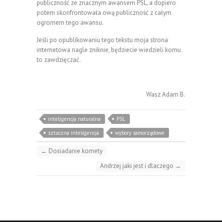
publiczność ze znacznym awansem PSL, a dopiero
potem skonfrontowała ową publiczność z całym
ogromem tego awansu.
Jeśli po opublikowaniu tego tekstu moja strona
internetowa nagle zniknie, będziecie wiedzieli komu
to zawdzięczać.
Wasz Adam B.
inteligencja naturalna
PSL
sztuczna inteligencja
wybory samorządowe
←
Dosiadanie komety
Andrzej jaki jest i dlaczego
→