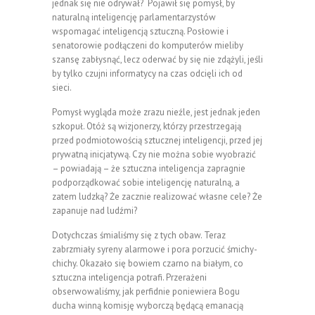
jednak się nie odrywał? Pojawił się pomysł, by
naturalną inteligencję parlamentarzystów
wspomagać inteligencją sztuczną. Posłowie i
senatorowie podłączeni do komputerów mieliby
szansę zabłysnąć, lecz oderwać by się nie zdążyli, jeśli
by tylko czujni informatycy na czas odcięli ich od
sieci.
Pomysł wygląda może zrazu nieźle, jest jednak jeden
szkopuł. Otóż są wizjonerzy, którzy przestrzegają
przed podmiotowością sztucznej inteligencji, przed jej
prywatną inicjatywą. Czy nie można sobie wyobrazić
– powiadają – że sztuczna inteligencja zapragnie
podporządkować sobie inteligencję naturalną, a
zatem ludzką? Że zacznie realizować własne cele? Że
zapanuje nad ludźmi?
Dotychczas śmialiśmy się z tych obaw. Teraz
zabrzmiały syreny alarmowe i pora porzucić śmichy-
chichy. Okazało się bowiem czarno na białym, co
sztuczna inteligencja potrafi. Przerażeni
obserwowaliśmy, jak perfidnie poniewiera Bogu
ducha winną komisję wyborczą będącą emanacją