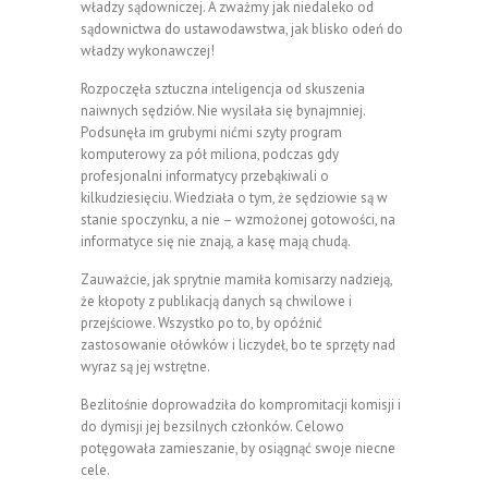
władzy sądowniczej. A zważmy jak niedaleko od
sądownictwa do ustawodawstwa, jak blisko odeń do
władzy wykonawczej!
Rozpoczęła sztuczna inteligencja od skuszenia
naiwnych sędziów. Nie wysilała się bynajmniej.
Podsunęła im grubymi nićmi szyty program
komputerowy za pół miliona, podczas gdy
profesjonalni informatycy przebąkiwali o
kilkudziesięciu. Wiedziała o tym, że sędziowie są w
stanie spoczynku, a nie – wzmożonej gotowości, na
informatyce się nie znają, a kasę mają chudą.
Zauważcie, jak sprytnie mamiła komisarzy nadzieją,
że kłopoty z publikacją danych są chwilowe i
przejściowe. Wszystko po to, by opóźnić
zastosowanie ołówków i liczydeł, bo te sprzęty nad
wyraz są jej wstrętne.
Bezlitośnie doprowadziła do kompromitacji komisji i
do dymisji jej bezsilnych członków. Celowo
potęgowała zamieszanie, by osiągnąć swoje niecne
cele.