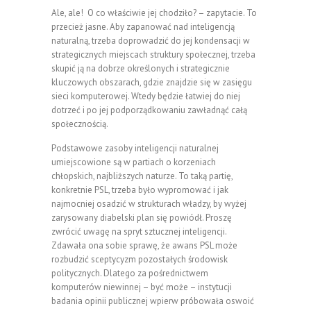
Ale, ale! O co właściwie jej chodziło? – zapytacie. To
przecież jasne. Aby zapanować nad inteligencją
naturalną, trzeba doprowadzić do jej kondensacji w
strategicznych miejscach struktury społecznej, trzeba
skupić ją na dobrze określonych i strategicznie
kluczowych obszarach, gdzie znajdzie się w zasięgu
sieci komputerowej. Wtedy będzie łatwiej do niej
dotrzeć i po jej podporządkowaniu zawładnąć całą
społecznością.
Podstawowe zasoby inteligencji naturalnej
umiejscowione są w partiach o korzeniach
chłopskich, najbliższych naturze. To taką partię,
konkretnie PSL, trzeba było wypromować i jak
najmocniej osadzić w strukturach władzy, by wyżej
zarysowany diabelski plan się powiódł. Proszę
zwrócić uwagę na spryt sztucznej inteligencji.
Zdawała ona sobie sprawę, że awans PSL może
rozbudzić sceptycyzm pozostałych środowisk
politycznych. Dlatego za pośrednictwem
komputerów niewinnej – być może – instytucji
badania opinii publicznej wpierw próbowała oswoić