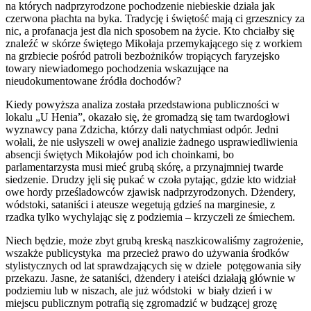
na których nadprzyrodzone pochodzenie niebieskie działa jak
czerwona płachta na byka. Tradycję i świętość mają ci grzesznicy za
nic, a profanacja jest dla nich sposobem na życie. Kto chciałby się
znaleźć w skórze świętego Mikołaja przemykającego się z workiem
na grzbiecie pośród patroli bezbożników tropiących faryzejsko
towary niewiadomego pochodzenia wskazujące na
nieudokumentowane źródła dochodów?
Kiedy powyższa analiza została przedstawiona publiczności w
lokalu „U Henia”, okazało się, że gromadzą się tam twardogłowi
wyznawcy pana Zdzicha, którzy dali natychmiast odpór. Jedni
wołali, że nie usłyszeli w owej analizie żadnego usprawiedliwienia
absencji świętych Mikołajów pod ich choinkami, bo
parlamentarzysta musi mieć grubą skórę, a przynajmniej twarde
siedzenie. Drudzy jęli się pukać w czoła pytając, gdzie kto widział
owe hordy prześladowców zjawisk nadprzyrodzonych. Dżendery,
wódstoki, sataniści i ateusze wegetują gdzieś na marginesie, z
rzadka tylko wychylając się z podziemia – krzyczeli ze śmiechem.
Niech będzie, może zbyt grubą kreską naszkicowaliśmy zagrożenie,
wszakże publicystyka ma przecież prawo do używania środków
stylistycznych od lat sprawdzających się w dziele potęgowania siły
przekazu. Jasne, że sataniści, dżendery i ateiści działają głównie w
podziemiu lub w niszach, ale już wódstoki w biały dzień i w
miejscu publicznym potrafią się zgromadzić w budzącej grozę