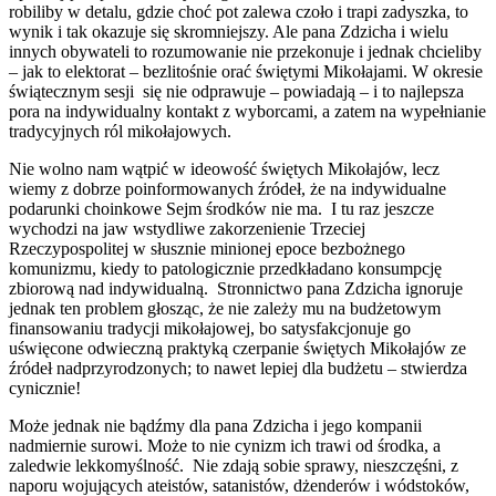
robiliby w detalu, gdzie choć pot zalewa czoło i trapi zadyszka, to
wynik i tak okazuje się skromniejszy. Ale pana Zdzicha i wielu
innych obywateli to rozumowanie nie przekonuje i jednak chcieliby
– jak to elektorat – bezlitośnie orać świętymi Mikołajami. W okresie
świątecznym sesji się nie odprawuje – powiadają – i to najlepsza
pora na indywidualny kontakt z wyborcami, a zatem na wypełnianie
tradycyjnych ról mikołajowych.
Nie wolno nam wątpić w ideowość świętych Mikołajów, lecz
wiemy z dobrze poinformowanych źródeł, że na indywidualne
podarunki choinkowe Sejm środków nie ma. I tu raz jeszcze
wychodzi na jaw wstydliwe zakorzenienie Trzeciej
Rzeczypospolitej w słusznie minionej epoce bezbożnego
komunizmu, kiedy to patologicznie przedkładano konsumpcję
zbiorową nad indywidualną. Stronnictwo pana Zdzicha ignoruje
jednak ten problem głosząc, że nie zależy mu na budżetowym
finansowaniu tradycji mikołajowej, bo satysfakcjonuje go
uświęcone odwieczną praktyką czerpanie świętych Mikołajów ze
źródeł nadprzyrodzonych; to nawet lepiej dla budżetu – stwierdza
cynicznie!
Może jednak nie bądźmy dla pana Zdzicha i jego kompanii
nadmiernie surowi. Może to nie cynizm ich trawi od środka, a
zaledwie lekkomyślność. Nie zdają sobie sprawy, nieszczęśni, z
naporu wojujących ateistów, satanistów, dżenderów i wódstoków,