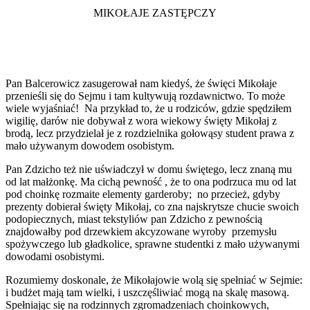
MIKOŁAJE ZASTĘPCZY
Pan Balcerowicz zasugerował nam kiedyś, że święci Mikołaje
przenieśli się do Sejmu i tam kultywują rozdawnictwo. To może
wiele wyjaśniać! Na przykład to, że u rodziców, gdzie spędziłem
wigilię, darów nie dobywał z wora wiekowy święty Mikołaj z
brodą, lecz przydzielał je z rozdzielnika gołowąsy student prawa z
mało używanym dowodem osobistym.
Pan Zdzicho też nie uświadczył w domu świętego, lecz znaną mu
od lat małżonkę. Ma cichą pewność , że to ona podrzuca mu od lat
pod choinkę rozmaite elementy garderoby; no przecież, gdyby
prezenty dobierał święty Mikołaj, co zna najskrytsze chucie swoich
podopiecznych, miast tekstyliów pan Zdzicho z pewnością
znajdowałby pod drzewkiem akcyzowane wyroby przemysłu
spożywczego lub gładkolice, sprawne studentki z mało używanymi
dowodami osobistymi.
Rozumiemy doskonale, że Mikołajowie wolą się spełniać w Sejmie:
i budżet mają tam wielki, i uszczęśliwiać mogą na skalę masową.
Spełniając się na rodzinnych zgromadzeniach choinkowych,