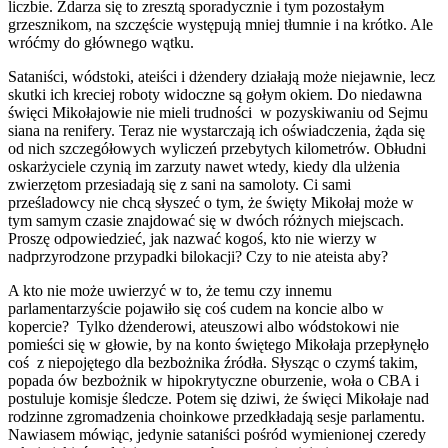
liczbie. Zdarza się to zresztą sporadycznie i tym pozostałym
grzesznikom, na szczęście występują mniej tłumnie i na krótko. Ale
wróćmy do głównego wątku.
Sataniści, wódstoki, ateiści i dżendery działają może niejawnie, lecz
skutki ich kreciej roboty widoczne są gołym okiem. Do niedawna
święci Mikołajowie nie mieli trudności w pozyskiwaniu od Sejmu
siana na renifery. Teraz nie wystarczają ich oświadczenia, żąda się
od nich szczegółowych wyliczeń przebytych kilometrów. Obłudni
oskarżyciele czynią im zarzuty nawet wtedy, kiedy dla ulżenia
zwierzętom przesiadają się z sani na samoloty. Ci sami
prześladowcy nie chcą słyszeć o tym, że święty Mikołaj może w
tym samym czasie znajdować się w dwóch różnych miejscach.
Proszę odpowiedzieć, jak nazwać kogoś, kto nie wierzy w
nadprzyrodzone przypadki bilokacji? Czy to nie ateista aby?
A kto nie może uwierzyć w to, że temu czy innemu
parlamentarzyście pojawiło się coś cudem na koncie albo w
kopercie? Tylko dżenderowi, ateuszowi albo wódstokowi nie
pomieści się w głowie, by na konto świętego Mikołaja przepłynęło
coś z niepojętego dla bezbożnika źródła. Słysząc o czymś takim,
popada ów bezbożnik w hipokrytyczne oburzenie, woła o CBA i
postuluje komisje śledcze. Potem się dziwi, że święci Mikołaje nad
rodzinne zgromadzenia choinkowe przedkładają sesje parlamentu.
Nawiasem mówiąc, jedynie sataniści pośród wymienionej czeredy