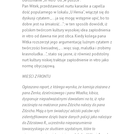
odróżnianie „in vitro” od „w puszce”.
Pan Witek, przedstawiciel nurtu karaoke a capella
dość popularnego w lokalu „U Henia”, włączył się do
dyskusji cytatem „…ja się mogę wstępnie upić, bo to
dobre jest na śmiałość…”; w ten sposób dowiódł, iż
polskim twórcom kultury wysokiej idea zapłodnienia
in vitro od dawna nie jest obca. Kiedy kolega pana
Witka rozszerzył jego argumentację luźnym cytatem z
twórczości biesiadnej „…więc siup, malutka i zrobimy
krasnoludka…”, stało się jasne, iż również podstolny
nurt kultury niskiej traktuje zapłodnienie in vitro jako
normę obyczajową.
WIEŚCI Z FRONTU
Ogłoszono raport, z którego wynika, że komisja złożona z
pana Zenka, dzielnicowego i pana Władka, kibica,
dysponuje niepodważalnymi dowodami na to, iż ręka
zaciśnięta na małżonce pana Zdzicha należy do pana
Zdzicha. Mają o tym świadczyć odciski palców ręki
zidentyfikowane dzięki bazie danych policji jako należące
do Zdzisława R., uczestnika nieporozumienia
towarzyskiego ze skutkiem szpitalnym, które to