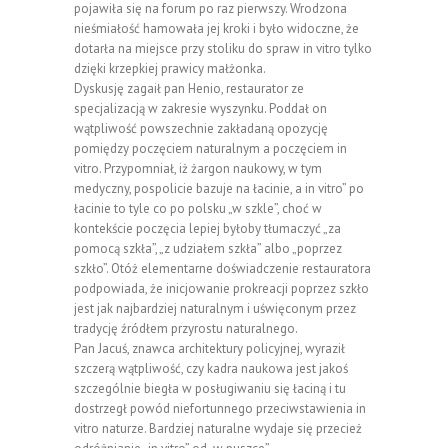
pojawiła się na forum po raz pierwszy. Wrodzona
nieśmiałość hamowała jej kroki i było widoczne, że
dotarła na miejsce przy stoliku do spraw in vitro tylko
dzięki krzepkiej prawicy małżonka.
Dyskusję zagaił pan Henio, restaurator ze
specjalizacją w zakresie wyszynku. Poddał on
wątpliwość powszechnie zakładaną opozycję
pomiędzy poczęciem naturalnym a poczęciem in
vitro. Przypomniał, iż żargon naukowy, w tym
medyczny, pospolicie bazuje na łacinie, a in vitro” po
łacinie to tyle co po polsku „w szkle”, choć w
kontekście poczęcia lepiej byłoby tłumaczyć „za
pomocą szkła”, „z udziałem szkła” albo „poprzez
szkło”. Otóż elementarne doświadczenie restauratora
podpowiada, że inicjowanie prokreacji poprzez szkło
jest jak najbardziej naturalnym i uświęconym przez
tradycję źródłem przyrostu naturalnego.
Pan Jacuś, znawca architektury policyjnej, wyraził
szczerą wątpliwość, czy kadra naukowa jest jakoś
szczególnie biegła w posługiwaniu się łaciną i tu
dostrzegł powód niefortunnego przeciwstawienia in
vitro naturze. Bardziej naturalne wydaje się przecież