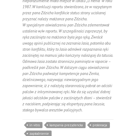
nieporozumienie miało miejsce w lokalu „U Henia” w roku
1987. W konkluzji raportu stwierdzono, że w rozpętanym
przez pana Zdzicha konflikcie status strony uciskanej
przyznać należy małżonce pana Zdzicha.
W specjalnym oświadczeniu pan Zdzicho zdementował
ustalenia w/w raportu. W szczególności zaprzeczył, by
ręka zaciśnięta na małżonce była jego ręką. Zwrócił
uwagę opinii publicznej na zeznania Jasia, potomka obu
stron konfliktu, który to Jasio odmówił rozpoznania ręki
zaciśniętej na mamusi jako kończyny należącej do tatusia.
Odmowa Jasia została stronniczo pominięta w raporcie –
podkreślił pan Zdzicho. W dalszym ciągu oświadczenia
pan Zdzicho podważył kompetencje pana Zenka,
dzielnicowego, nazywając niewiarygodnym jego
zapewnienie, iż z należytą starannością pobrał on odciski
palców z inkryminowanej ręki. Nie da się uzyskać dobrej
jakości odcisków palców z zaciśniętych dłoni – stwierdził
z naciskiem, podpierając się ekspertyzą pana Jacusia,
stałego bywalca aresztów policyjnych.
in vitro
kampania prezydencka
prokreacja
zapłodnienie