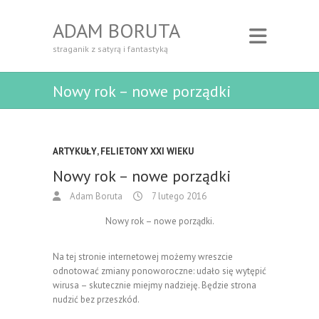
ADAM BORUTA
straganik z satyrą i fantastyką
Nowy rok – nowe porządki
ARTYKUŁY
,
FELIETONY XXI WIEKU
Nowy rok – nowe porządki
Adam Boruta
7 lutego 2016
Nowy rok – nowe porządki.
Na tej stronie internetowej możemy wreszcie
odnotować zmiany ponoworoczne: udało się wytępić
wirusa – skutecznie miejmy nadzieję. Będzie strona
nudzić bez przeszkód.