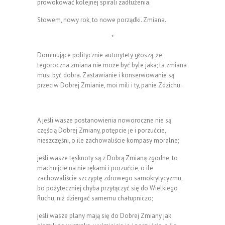
prowokować kolejnej spirali zadłużenia.
Słowem, nowy rok, to nowe porządki. Zmiana.
*
Dominujące politycznie autorytety głoszą, że
tegoroczna zmiana nie może być byle jaka; ta zmiana
musi być dobra. Zastawianie i konserwowanie są
przeciw Dobrej Zmianie, moi mili i ty, panie Zdzichu.
A jeśli wasze postanowienia noworoczne nie są
częścią Dobrej Zmiany, potępcie je i porzućcie,
nieszczęśni, o ile zachowaliście kompasy moralne;
jeśli wasze tęsknoty są z Dobrą Zmianą zgodne, to
machnijcie na nie rękami i porzućcie, o ile
zachowaliście szczyptę zdrowego samokrytycyzmu,
bo pożyteczniej chyba przyłączyć się do Wielkiego
Ruchu, niż dziergać samemu chałupniczo;
jeśli wasze plany mają się do Dobrej Zmiany jak