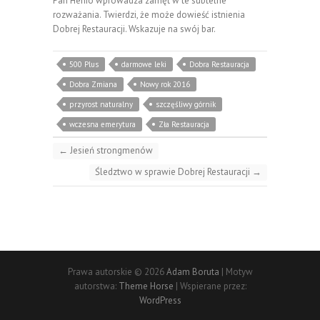
Pan Henio wprowadza zamęt w te subtelne
rozważania. Twierdzi, że może dowieść istnienia
Dobrej Restauracji. Wskazuje na swój bar.
500 Plus
darmowe leki
Dobra Restauracja
Dobra Zmiana
Nowy rok 2016
przyrost naturalny
szczęśliwy górnik
wczesna emerytura
Zła Restauracja
←
Jesień strongmenów
Śledztwo w sprawie Dobrej Restauracji
→
Prawa autorskie © 2026
Adam Boruta
| Motyw
autorstwa:
Theme Horse
| Wspierane przez:
WordPress