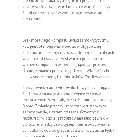
piernik do wiatraka, wyśmiejcie je i porzućcie, o ile
zachowaliście poprawne hierarchie wartości – chyba
że od dobrych czynów wolicie zajmowanie się
pierdołami.
Brak moralnego kompasu, uwiąd samokrytycyzmu i
kult pierdół mogą was wpędzić w objęcia Złej
Restauracji, nieszczęśni. Chcecie tłoczyć się na ulicach
w zimnie i dreszczach, w skwarze i pocie czoła, na
wietrze i z łupaniem w kościach, ujadając przeciw
Dobrej Zmianie i podskakując Dobrej Władzy? Taki
jest właśnie smętny los miłośników Złej Restauracji!
Są wypowiedzi autorytetów duchowych sugerujące,
że Dobra Zmiana jest dobra również w sensie
teologicznym. Skoro tak, to Zła Restauracja, która się
Dobrej Zmianie przeciwi, zapewne jest zła w tym
samym sensie, a zatem grzeszna. Grzeszność
restauracji w ogóle jest traktowana jako pewnik w
potocznej wiedzy dewocyjnej. Intuicja podpowiada,
że naukowy dowód grzeszności Złej Restauracji byłby
dość łatwy do przeprowadzenia.