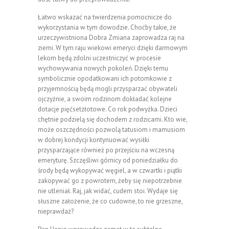
Łatwo wskazać na twierdzenia pomocnicze do
wykorzystania w tym dowodzie. Choćby takie, że
urzeczywistniona Dobra Zmiana zaprowadza raj na
ziemi. W tym raju wiekowi emeryci dzięki darmowym
lekom będą zdolni uczestniczyć w procesie
wychowywania nowych pokoleń. Dzięki temu
symbolicznie opodatkowani ich potomkowie z
przyjemnością będą mogli przysparzać obywateli
ojczyźnie, a swoim rodzinom dokładać kolejne
dotacje pięćsetzłotowe. Co rok podwyżka. Dzieci
chętnie podzielą się dochodem z rodzicami. Kto wie,
może oszczędności pozwolą tatusiom i mamusiom
w dobrej kondycji kontynuować wysiłki
przysparzające również po przejściu na wczesną
emeryturę. Szczęśliwi górnicy od poniedziałku do
środy będą wykopywać węgiel, a w czwartki i piątki
zakopywać go z powrotem, żeby się niepotrzebnie
nie utleniał. Raj, jak widać, cudem stoi. Wydaje się
słuszne założenie, że co cudowne, to nie grzeszne,
nieprawdaż?