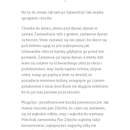
*
No to do zmian. Jak tam po Sylwestrze? Jak zwykle
sprzątanie i koszta.
Choinka do śmieci, śmieci pod dywan, dywan w
zastaw. Zastawiliście stół z gestem, zastawcie dywan
za bezcen. Stołu zastawić się nie opłaci, bo skoro się
pod dobrem ugiął, to jest wykrzywiony jak
lichwiarskie oblicze byłoby, gdybyście go przed nim
postawili. Zastawcie już lepiej dywan, a wtedy stół
wam się ostanie na lichwiarskiego oblicza obraz i
podobieństwo, więc kiedy najdzie ochota, ulżycie
sobie, waląc go piąchą w blat; na dowód, że
posiadacie minimum kultury, smagnijcie go czasem
polubownie z liścia; broń Boże nie dźgajcie widelcem,
bo to już was postawi poza etosem.
Mogą być i pozafinansowe koszta ponoworoczne. Jak
mawia słusznie pan Zdzicho, to, czym się zastawiło,
się na wątrobie odbiło, więc i wątroba do wymiany.
Póki brak zamiennika, Pan Zdzicho wątrobę radzi
konserwować, najlepiej bez zagrychy, żeby nie