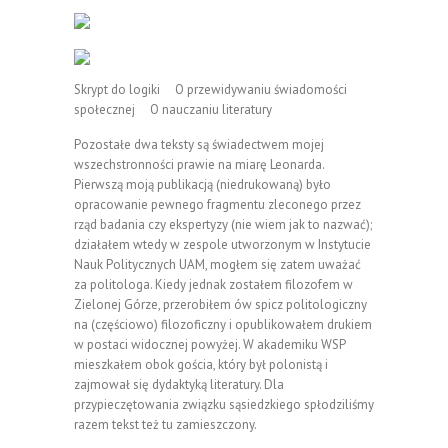
Skrypt do logiki O przewidywaniu świadomości
społecznej O nauczaniu literatury
Pozostałe dwa teksty są świadectwem mojej
wszechstronności prawie na miarę Leonarda.
Pierwszą moją publikacją (niedrukowaną) było
opracowanie pewnego fragmentu zleconego przez
rząd badania czy ekspertyzy (nie wiem jak to nazwać);
działałem wtedy w zespole utworzonym w Instytucie
Nauk Politycznych UAM, mogłem się zatem uważać
za politologa. Kiedy jednak zostałem filozofem w
Zielonej Górze, przerobiłem ów spicz politologiczny
na (częściowo) filozoficzny i opublikowałem drukiem
w postaci widocznej powyżej. W akademiku WSP
mieszkałem obok gościa, który był polonistą i
zajmował się dydaktyką literatury. Dla
przypieczętowania związku sąsiedzkiego spłodziliśmy
razem tekst też tu zamieszczony.