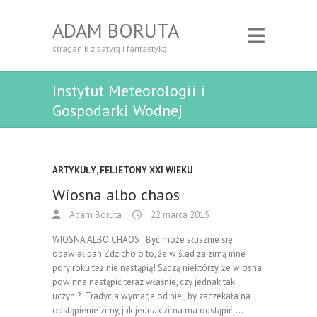
ADAM BORUTA
straganik z satyrą i fantastyką
Instytut Meteorologii i
Gospodarki Wodnej
ARTYKUŁY
,
FELIETONY XXI WIEKU
Wiosna albo chaos
Adam Boruta
22 marca 2015
WIOSNA ALBO CHAOS Być może słusznie się
obawiał pan Zdzicho o to, że w ślad za zimą inne
pory roku też nie nastąpią! Sądzą niektórzy, że wiosna
powinna nastąpić teraz właśnie, czy jednak tak
uczyni? Tradycja wymaga od niej, by zaczekała na
odstąpienie zimy, jak jednak zima ma odstąpić,…