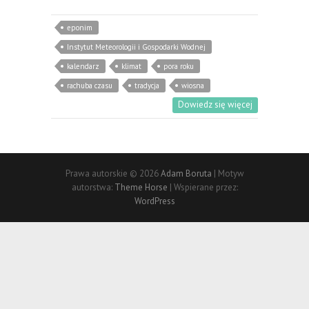
eponim
Instytut Meteorologii i Gospodarki Wodnej
kalendarz
klimat
pora roku
rachuba czasu
tradycja
wiosna
Dowiedz się więcej
Prawa autorskie © 2026
Adam Boruta
| Motyw
autorstwa:
Theme Horse
| Wspierane przez:
WordPress