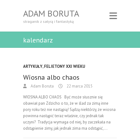
ADAM BORUTA
straganik z satyrą i fantastyką
kalendarz
ARTYKUŁY
,
FELIETONY XXI WIEKU
Wiosna albo chaos
Adam Boruta
22 marca 2015
WIOSNA ALBO CHAOS Być może słusznie się
obawiał pan Zdzicho o to, że w ślad za zimą inne
pory roku też nie nastąpią! Sądzą niektórzy, że wiosna
powinna nastąpić teraz właśnie, czy jednak tak
uczyni? Tradycja wymaga od niej, by zaczekała na
odstąpienie zimy, jak jednak zima ma odstąpić,…