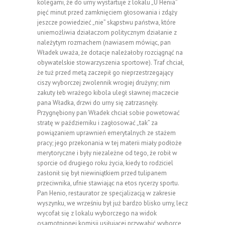
kolegami, że do urny wystartuje z lokalu „U Henia”
pięć minut przed zamknięciem głosowania i zdąży
jeszcze powiedzieć „nie” skąpstwu państwa, które
uniemożliwia działaczom politycznym działanie z
należytym rozmachem (nawiasem mówiąc, pan
Władek uważa, że dotacje należałoby rozciągnąć na
obywatelskie stowarzyszenia sportowe). Traf chciał,
że tuż przed metą zaczepił go nieprzestrzegający
ciszy wyborczej zwolennik wrogiej drużyny; nim
zakuty łeb wrażego kibola uległ sławnej maczecie
pana Władka, drzwi do urny się zatrzasnęły.
Przygnębiony pan Władek chciał sobie powetować
stratę w październiku i zagłosować „tak” za
powiązaniem uprawnień emerytalnych ze stażem
pracy; jego przekonania w tej materii miały podłoże
merytoryczne i były niezależne od tego, że robił w
sporcie od drugiego roku życia, kiedy to rodziciel
zasłonił się był niewiniątkiem przed tulipanem
przeciwnika, ufnie stawiając na etos rycerzy sportu.
Pan Henio, restaurator ze specjalizacją w zakresie
wyszynku, we wrześniu był już bardzo blisko urny, lecz
wycofał się z lokalu wyborczego na widok
osamotnionej komisji usiłującej przywabić wyborcę