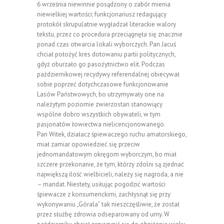
6 września niewinnie posądzony o zabór mienia
niewielkiej wartości; funkcjonariusz redagujący
protokół skrupulatnie wygładzał literackie walory
tekstu, przez co procedura przeciągnęła się znacznie
ponad czas otwarcia lokali wyborczych. Pan Jacuś
chciał położyć kres dotowaniu partii politycznych,
gdyż oburzało go pasożytnictwo elit. Podczas
październikowej recydywy referendalnej obiecywał
sobie poprzeć dotychczasowe funkcjonowanie
Lasów Państwowych, bo utrzymywały one na
należytym poziomie zwierzostan stanowiący
wspólne dobro wszystkich obywateli, w tym
pasjonatów łowiectwa nielicencjonowanego.
Pan Witek, działacz śpiewaczego ruchu amatorskiego,
miał zamiar opowiedzieć się przeciw
jednomandatowym okręgom wyborczym, bo miał
szczere przekonanie, że tym, którzy zdolni są zjednać
największą ilość wielbicieli, należy się nagroda, a nie
– mandat. Niestety, usiłując pogodzić wartości
śpiewacze z konsumenckimi, zachłysnął się przy
wykonywaniu „Górala” tak nieszczęśliwie, że został
przez służbę zdrowia odseparowany od urny. W