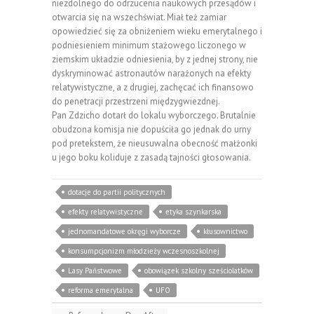
niezdolnego do odrzucenia naukowych przesądów i
otwarcia się na wszechświat. Miał też zamiar
opowiedzieć się za obniżeniem wieku emerytalnego i
podniesieniem minimum stażowego liczonego w
ziemskim układzie odniesienia, by z jednej strony, nie
dyskryminować astronautów narażonych na efekty
relatywistyczne, a z drugiej, zachęcać ich finansowo
do penetracji przestrzeni międzygwiezdnej.
Pan Zdzicho dotarł do lokalu wyborczego. Brutalnie
obudzona komisja nie dopuściła go jednak do urny
pod pretekstem, że nieusuwalna obecność małżonki
u jego boku koliduje z zasadą tajności głosowania.
dotacje do partii politycznych
efekty relatywistyczne
etyka szynkarska
jednomandatowe okręgi wyborcze
kłusownictwo
konsumpcjonizm młodzieży wczesnoszkolnej
Lasy Państwowe
obowiązek szkolny sześciolatków
reforma emerytalna
UFO