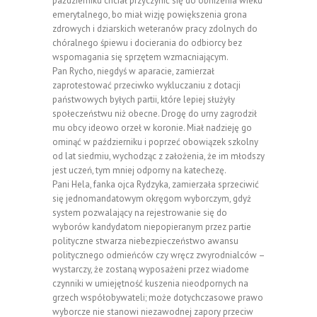
październiku chciał przyczynić się do obniżenia wieku
emerytalnego, bo miał wizję powiększenia grona
zdrowych i dziarskich weteranów pracy zdolnych do
chóralnego śpiewu i docierania do odbiorcy bez
wspomagania się sprzętem wzmacniającym.
Pan Rycho, niegdyś w aparacie, zamierzał
zaprotestować przeciwko wykluczaniu z dotacji
państwowych byłych partii, które lepiej służyły
społeczeństwu niż obecne. Drogę do urny zagrodził
mu obcy ideowo orzeł w koronie. Miał nadzieję go
ominąć w październiku i poprzeć obowiązek szkolny
od lat siedmiu, wychodząc z założenia, że im młodszy
jest uczeń, tym mniej odporny na katechezę.
Pani Hela, fanka ojca Rydzyka, zamierzała sprzeciwić
się jednomandatowym okręgom wyborczym, gdyż
system pozwalający na rejestrowanie się do
wyborów kandydatom niepopieranym przez partie
polityczne stwarza niebezpieczeństwo awansu
politycznego odmieńców czy wręcz zwyrodnialców –
wystarczy, że zostaną wyposażeni przez wiadome
czynniki w umiejętność kuszenia nieodpornych na
grzech współobywateli; może dotychczasowe prawo
wyborcze nie stanowi niezawodnej zapory przeciw