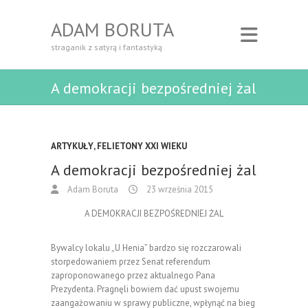
ADAM BORUTA
straganik z satyrą i fantastyką
A demokracji bezpośredniej żal
ARTYKUŁY
,
FELIETONY XXI WIEKU
A demokracji bezpośredniej żal
Adam Boruta
23 września 2015
A DEMOKRACJI BEZPOŚREDNIEJ ŻAL
Bywalcy lokalu „U Henia” bardzo się rozczarowali
storpedowaniem przez Senat referendum
zaproponowanego przez aktualnego Pana
Prezydenta. Pragnęli bowiem dać upust swojemu
zaangażowaniu w sprawy publiczne, wpłynąć na bieg