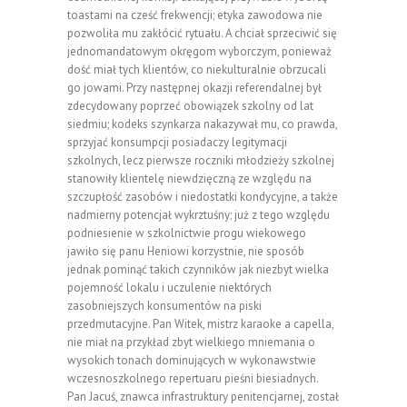
toastami na cześć frekwencji; etyka zawodowa nie
pozwoliła mu zakłócić rytuału. A chciał sprzeciwić się
jednomandatowym okręgom wyborczym, ponieważ
dość miał tych klientów, co niekulturalnie obrzucali
go jowami. Przy następnej okazji referendalnej był
zdecydowany poprzeć obowiązek szkolny od lat
siedmiu; kodeks szynkarza nakazywał mu, co prawda,
sprzyjać konsumpcji posiadaczy legitymacji
szkolnych, lecz pierwsze roczniki młodzieży szkolnej
stanowiły klientelę niewdzięczną ze względu na
szczupłość zasobów i niedostatki kondycyjne, a także
nadmierny potencjał wykrztuśny; już z tego względu
podniesienie w szkolnictwie progu wiekowego
jawiło się panu Heniowi korzystnie, nie sposób
jednak pominąć takich czynników jak niezbyt wielka
pojemność lokalu i uczulenie niektórych
zasobniejszych konsumentów na piski
przedmutacyjne. Pan Witek, mistrz karaoke a capella,
nie miał na przykład zbyt wielkiego mniemania o
wysokich tonach dominujących w wykonawstwie
wczesnoszkolnego repertuaru pieśni biesiadnych.
Pan Jacuś, znawca infrastruktury penitencjarnej, został