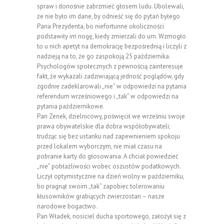
spraw i donośnie zabrzmieć głosem ludu. Ubolewali,
że nie było im dane, by odnieść się do pytań byłego
Pana Prezydenta, bo niefortunne okoliczności
podstawiły im nogę, kiedy zmierzali do urn. Wzmogło
to u nich apetyt na demokrację bezpośrednią i liczyli z
nadzieją na to, że go zaspokoją 25 października.
Psychologów społecznych z pewnością zainteresuje
fakt, że wykazali zadziwiającą jedność poglądów, gdy
zgodnie zadeklarowali „nie” w odpowiedzi na pytania
referendum wrześniowego i „tak” w odpowiedzi na
pytania październikowe.
Pan Zenek, dzielnicowy, poświęcił we wrześniu swoje
prawa obywatelskie dla dobra współobywateli;
trudząc się bez ustanku nad zapewnieniem spokoju
przed lokalem wyborczym, nie miał czasu na
pobranie karty do głosowania. A chciał powiedzieć
„nie” pobłażliwości wobec oszustów podatkowych.
Liczył optymistycznie na dzień wolny w październiku,
bo pragnął swoim „tak” zapobiec tolerowaniu
kłusowników grabiących zwierzostan – nasze
narodowe bogactwo.
Pan Władek, nosiciel ducha sportowego, założył się z