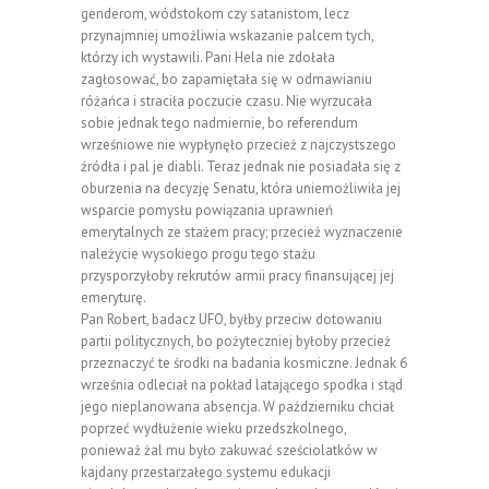
genderom, wódstokom czy satanistom, lecz
przynajmniej umożliwia wskazanie palcem tych,
którzy ich wystawili. Pani Hela nie zdołała
zagłosować, bo zapamiętała się w odmawianiu
różańca i straciła poczucie czasu. Nie wyrzucała
sobie jednak tego nadmiernie, bo referendum
wrześniowe nie wypłynęło przecież z najczystszego
źródła i pal je diabli. Teraz jednak nie posiadała się z
oburzenia na decyzję Senatu, która uniemożliwiła jej
wsparcie pomysłu powiązania uprawnień
emerytalnych ze stażem pracy; przecież wyznaczenie
należycie wysokiego progu tego stażu
przysporzyłoby rekrutów armii pracy finansującej jej
emeryturę.
Pan Robert, badacz UFO, byłby przeciw dotowaniu
partii politycznych, bo pożyteczniej byłoby przecież
przeznaczyć te środki na badania kosmiczne. Jednak 6
września odleciał na pokład latającego spodka i stąd
jego nieplanowana absencja. W październiku chciał
poprzeć wydłużenie wieku przedszkolnego,
ponieważ żal mu było zakuwać sześciolatków w
kajdany przestarzałego systemu edukacji