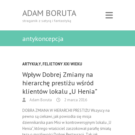
ADAM BORUTA
straganik z satyrą i fantastyką
antykoncepcja
ARTYKUŁY
,
FELIETONY XXI WIEKU
Wpływ Dobrej Zmiany na
hierarchę prestiżu wśród
klientów lokalu „U Henia”
Adam Boruta
2 marca 2016
DOBRA ZMIANA W HIERARCHII PRESTIŻU Wszyscy na
pewno są ciekawi, jak powiodła się misja
dziennikarska pani Misi w kontrowersyjnym lokalu „U
Henia”, którego właściciel zaszokował parafię śmiałą
tezą o możliwości Dobrej Restauracji. Tak jak