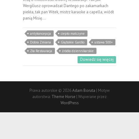
Wergiliusz oprowadzał Dantego po zakamarkach
piekła, tak pan Witek, mistrz karaoke a capella, wiódł
panią Misię…
antykoncepcja
ciepło matczyne
Dobra Zmiana
Głębokie Gardło
ustawa 500+
Zła Restauracja
źródło dziennikarskie
Dowiedz się więcej
Prawa autorskie © 2026
Adam Boruta
| Motyw
autorstwa:
Theme Horse
| Wspierane przez:
WordPress