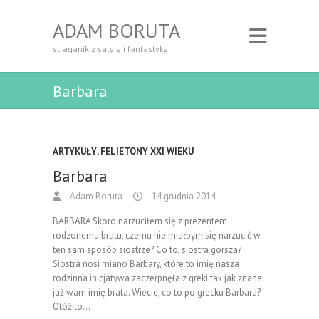
ADAM BORUTA
straganik z satyrą i fantastyką
Barbara
ARTYKUŁY
,
FELIETONY XXI WIEKU
Barbara
Adam Boruta
14 grudnia 2014
BARBARA Skoro narzuciłem się z prezentem
rodzonemu bratu, czemu nie miałbym się narzucić w
ten sam sposób siostrze? Co to, siostra gorsza?
Siostra nosi miano Barbary, które to imię nasza
rodzinna inicjatywa zaczerpnęła z greki tak jak znane
już wam imię brata. Wiecie, co to po grecku Barbara?
Otóż to…