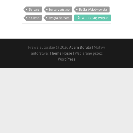
Barbara
barbarzyństwo
Baśka Wołodyjowska
Dowiedz się więcej
dzikość
święta Barbara
Prawa autorskie © 2026
Adam Boruta
| Motyw
autorstwa:
Theme Horse
| Wspierane przez:
WordPress