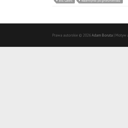
Bill Gates
walentynki po gnieźnieńsku
Prawa autorskie © 2026
Adam Boruta
| Motyw 