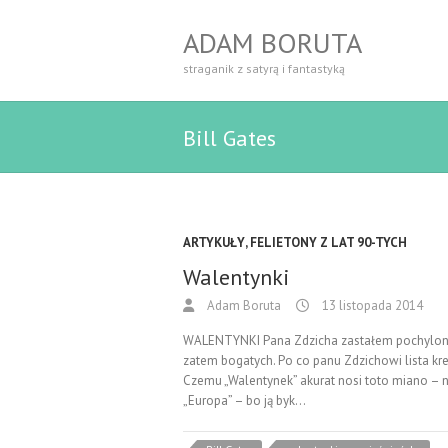
ADAM BORUTA
straganik z satyrą i fantastyką
Bill Gates
ARTYKUŁY
,
FELIETONY Z LAT 90-TYCH
Walentynki
Adam Boruta
13 listopada 2014
WALENTYNKI Pana Zdzicha zastałem pochyloneg
zatem bogatych. Po co panu Zdzichowi lista kr
Czemu „Walentynek” akurat nosi toto miano – 
„Europa” – bo ją byk…