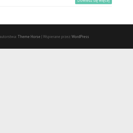
Dowiedz się więcej
autorstwa:
Theme Horse
| Wspierane przez:
WordPress