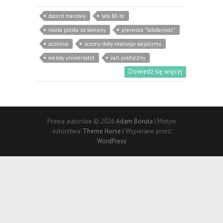
docent marcowy
lata 80-te
nauka polska za komuny
pierwsza "Solidarność"
uczelnia
uczony doby realnego socjalizmu
wesoły uniwersytet
żart polityczny
Dowiedz się więcej
Prawa autorskie © 2026
Adam Boruta
| Motyw
autorstwa:
Theme Horse
| Wspierane przez:
WordPress