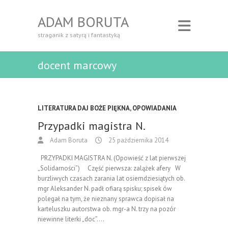
ADAM BORUTA
straganik z satyrą i fantastyką
docent marcowy
LITERATURA DAJ BOŻE PIĘKNA
,
OPOWIADANIA
Przypadki magistra N.
Adam Boruta
25 października 2014
PRZYPADKI MAGISTRA N. (Opowieść z lat pierwszej
„Solidarności”) Część pierwsza: zalążek afery W
burzliwych czasach zarania lat osiemdziesiątych ob.
mgr Aleksander N. padł ofiarą spisku; spisek ów
polegał na tym, że nieznany sprawca dopisał na
karteluszku autorstwa ob. mgr-a N. trzy na pozór
niewinne literki „doc”.…