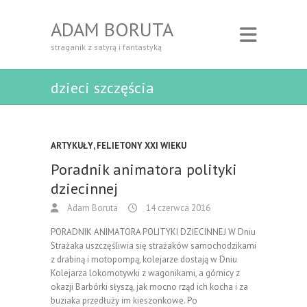
ADAM BORUTA
straganik z satyrą i fantastyką
dzieci szczęścia
ARTYKUŁY
,
FELIETONY XXI WIEKU
Poradnik animatora polityki
dziecinnej
Adam Boruta
14 czerwca 2016
PORADNIK ANIMATORA POLITYKI DZIECINNEJ W Dniu
Strażaka uszczęśliwia się strażaków samochodzikami
z drabiną i motopompą, kolejarze dostają w Dniu
Kolejarza lokomotywki z wagonikami, a górnicy z
okazji Barbórki słyszą, jak mocno rząd ich kocha i za
buziaka przedłuży im kieszonkowe. Po