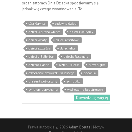
organizatorach Dnia Dziecka spodziewamy się
jednak większego wyrafinowania. To…
córa Koryntu
cudowne dzieci
dzieci kapitana Granta
dzieci kukurydzy
dzieci kwiaty
dzieci resortowe
dzieci szczęścia
dzieci ulicy
dzieci z Bullerbyn
dziecko Rosemary
dziecko z adhd
Dzień Dziecka
niewiniątka
odroczenie obowiązku szkolnego
pedofilia
prezent pożyteczny
syn pułku
syndrom popychania
wychowanie bezstresowe
Dowiedz się więcej
Prawa autorskie © 2026
Adam Boruta
| Motyw