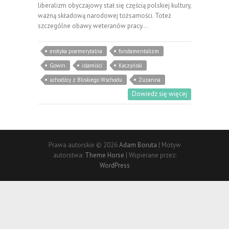
liberalizm obyczajowy stał się częścią polskiej kultury,
ważną składową narodowej tożsamości. Toteż
szczególne obawy weteranów pracy…
erotyka poemerytalna
fundamentalizm
Gowin
islamiści
Kaczyński
uchodźcy z Bliskiego Wschodu
Zuzanna
Dowiedz się więcej
Prawa autorskie © 2026
Adam Boruta
| Motyw
autorstwa:
Theme Horse
| Wspierane przez:
WordPress