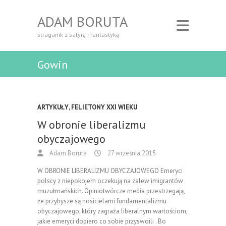
ADAM BORUTA
straganik z satyrą i fantastyką
Gowin
ARTYKUŁY
,
FELIETONY XXI WIEKU
W obronie liberalizmu
obyczajowego
Adam Boruta
27 września 2015
W OBRONIE LIBERALIZMU OBYCZAJOWEGO Emeryci
polscy z niepokojem oczekują na zalew imigrantów
muzułmańskich. Opiniotwórcze media przestrzegają,
że przybysze są nosicielami fundamentalizmu
obyczajowego, który zagraża liberalnym wartościom,
jakie emeryci dopiero co sobie przyswoili . Bo