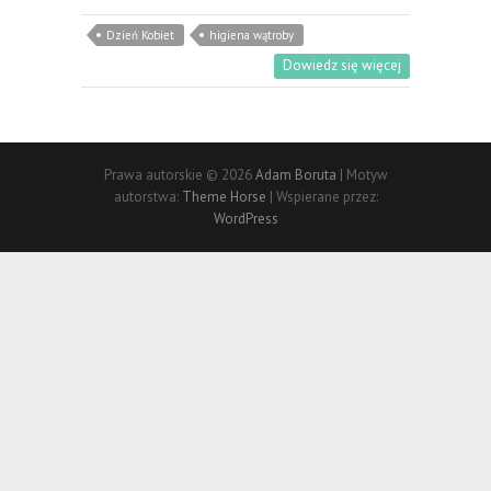
Dzień Kobiet
higiena wątroby
Dowiedz się więcej
Prawa autorskie © 2026
Adam Boruta
| Motyw
autorstwa:
Theme Horse
| Wspierane przez:
WordPress