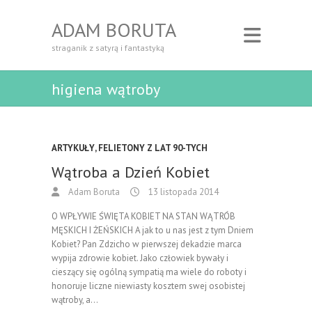
ADAM BORUTA
straganik z satyrą i fantastyką
higiena wątroby
ARTYKUŁY
,
FELIETONY Z LAT 90-TYCH
Wątroba a Dzień Kobiet
Adam Boruta
13 listopada 2014
O WPŁYWIE ŚWIĘTA KOBIET NA STAN WĄTRÓB
MĘSKICH I ŻEŃSKICH A jak to u nas jest z tym Dniem
Kobiet? Pan Zdzicho w pierwszej dekadzie marca
wypija zdrowie kobiet. Jako człowiek bywały i
cieszący się ogólną sympatią ma wiele do roboty i
honoruje liczne niewiasty kosztem swej osobistej
wątroby, a…