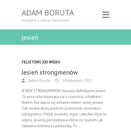
ADAM BORUTA
straganik z satyrą i fantastyką
jesień
FELIETONY XXI WIEKU
Jesień strongmenów
Adam Boruta
24 listopada 2015
JESIEŃ STRONGMENÓW Nastała definitywne jesień.
To pora roku kojarząca się z szarością, schyłkiem i
dołem. Nie dajcie się omamić mitem złotej jesieni.
Tak zwana złota jesień to przerywnik, anomalia i
odstępstwo. Chłód, mżawka, mgła i zdechłe liście to
rutyna. Jesienią perspektywa niknie za oparami jak
zakutana kobieta za parasolką. To…