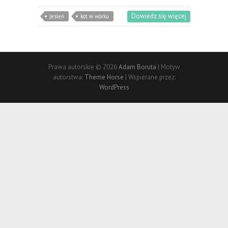
Dowiedz się więcej
jesień
kot w worku
Prawa autorskie © 2026
Adam Boruta
| Motyw
autorstwa:
Theme Horse
| Wspierane przez:
WordPress