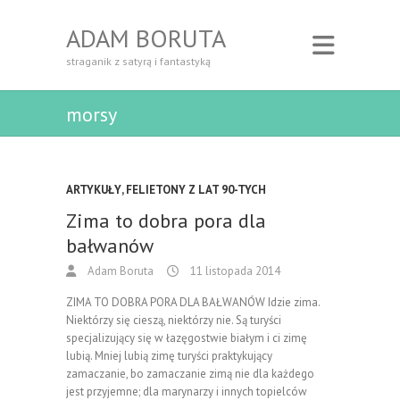
ADAM BORUTA
straganik z satyrą i fantastyką
morsy
ARTYKUŁY
,
FELIETONY Z LAT 90-TYCH
Zima to dobra pora dla
bałwanów
Adam Boruta
11 listopada 2014
ZIMA TO DOBRA PORA DLA BAŁWANÓW Idzie zima.
Niektórzy się cieszą, niektórzy nie. Są turyści
specjalizujący się w łazęgostwie białym i ci zimę
lubią. Mniej lubią zimę turyści praktykujący
zamaczanie, bo zamaczanie zimą nie dla każdego
jest przyjemne; dla marynarzy i innych topielców