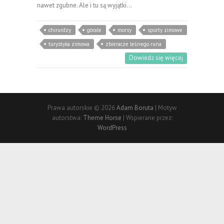
nawet zgubne. Ale i tu są wyjątki…
chirurdzy
górale
morsy
sporty zimowe
turystyka zimowa
zbieracze leśnego runa
Dowiedz się więcej
Prawa autorskie © 2026
Adam Boruta
| Motyw
autorstwa:
Theme Horse
| Wspierane przez:
WordPress