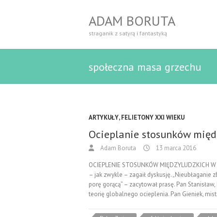
ADAM BORUTA
straganik z satyrą i fantastyką
społeczna masa grzechu
ARTYKUŁY
,
FELIETONY XXI WIEKU
Ocieplanie stosunków międ
Adam Boruta
13 marca 2016
OCIEPLENIE STOSUNKÓW MIĘDZYLUDZKICH W lok
– jak zwykle – zagaił dyskusję. „Nieubłaganie 
porę gorącą” – zacytował prasę. Pan Stanisław
teorię globalnego ocieplenia. Pan Gieniek, mis