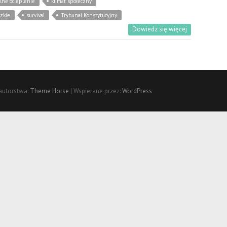
lne ocieplenie
klimat społeczny
zkie
survival
Trybunał Konstytucyjny
Dowiedz się więcej
autorstwa:
Theme Horse
| Wspierane przez:
WordPress