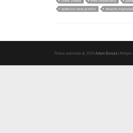
Dobra Zmiana
efekt cieplarniany
globa
społeczna masa grzechu
stosunki międzylud
Prawa autorskie © 2026
Adam Boruta
| Motyw 