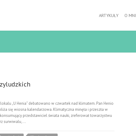
ARTYKUŁY
O MNI
zyludzkich
alu „U Henia” debatowano w czwartek nad klimatem. Pan Henio
zbliża się wiosna kalendarzowa. Klimatyczna minęła i przeszła w
, konsumujący przedstawiciel świata nauki, zreferował towarzystwu
trz surwiwalu,…