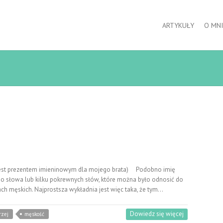
ARTYKUŁY
O MNI
jest prezentem imieninowym dla mojego brata) Podobno imię
go słowa lub kilku pokrewnych słów, które można było odnosić do
ch męskich. Najprostsza wykładnia jest więc taka, że tym…
Dowiedz się więcej
rzej
męskość