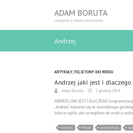
ADAM BORUTA
straganik z satyrą i fantastyką
Andrzej
ARTYKUŁY
,
FELIETONY XXI WIEKU
Andrzej jaki jest i dlaczego
Adam Boruta
1 grudnia 2014
ANDRZEJ JAKI JEST I DLACZEGO (rozprawa ta 
„Andrzej” wywodzi się ze starożytnego greckie
ludzi w ogóle, ale szczególnie do osób o cecha
Andrzej
Herod
imię Andrzej
Jęd