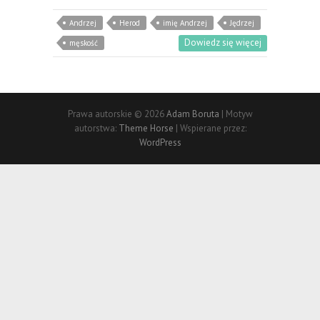
Andrzej
Herod
imię Andrzej
Jędrzej
Dowiedz się więcej
męskość
Prawa autorskie © 2026
Adam Boruta
| Motyw
autorstwa:
Theme Horse
| Wspierane przez:
WordPress