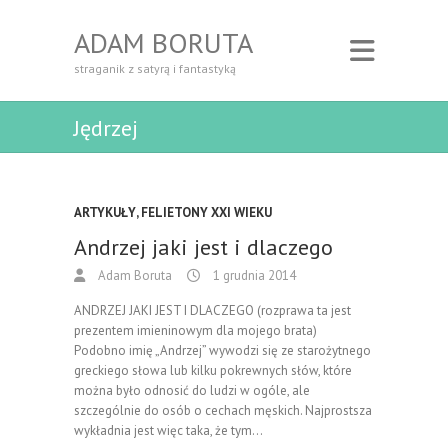
ADAM BORUTA
straganik z satyrą i fantastyką
Jędrzej
ARTYKUŁY
,
FELIETONY XXI WIEKU
Andrzej jaki jest i dlaczego
Adam Boruta
1 grudnia 2014
ANDRZEJ JAKI JEST I DLACZEGO (rozprawa ta jest
prezentem imieninowym dla mojego brata)
Podobno imię „Andrzej” wywodzi się ze starożytnego
greckiego słowa lub kilku pokrewnych słów, które
można było odnosić do ludzi w ogóle, ale
szczególnie do osób o cechach męskich. Najprostsza
wykładnia jest więc taka, że tym…