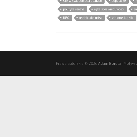
CIA w świadomości aparatu
dopalacze
polityka realna
ręka sprawiedliwości
sa
UFO
uścisk jako ucisk
zielone ludziki
Prawa autorskie © 2026
Adam Boruta
| Motyw 