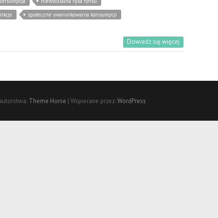
konsumpcja
niewidzialna ręka rynku
nkcje
społeczne uwarunkowania konsumpcji
Dowiedz się więcej
autorstwa:
Theme Horse
| Wspierane przez:
WordPress