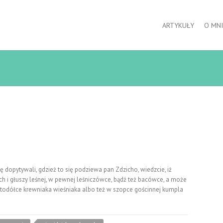
ARTYKUŁY
O MNI
 dopytywali, gdzież to się podziewa pan Zdzicho, wiedzcie, iż
 i głuszy leśnej, w pewnej leśniczówce, bądź też bacówce, a może
 stodółce krewniaka wieśniaka albo też w szopce gościnnej kumpla