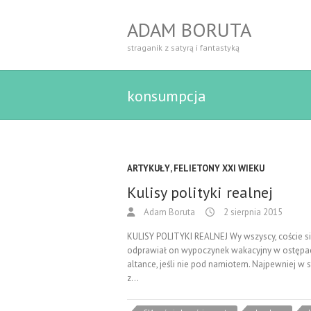
ADAM BORUTA
straganik z satyrą i fantastyką
konsumpcja
ARTYKUŁY
,
FELIETONY XXI WIEKU
Kulisy polityki realnej
Adam Boruta
2 sierpnia 2015
KULISY POLITYKI REALNEJ Wy wszyscy, coście się
odprawiał on wypoczynek wakacyjny w ostępach
altance, jeśli nie pod namiotem. Najpewniej w
z…