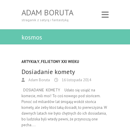
ADAM BORUTA
straganik z satyrą i fantastyką
kosmos
ARTYKUŁY
,
FELIETONY XXI WIEKU
Dosiadanie komety
Adam Boruta
16 listopada 2014
DOSIADANIE KOMETY Udało się usiąść na
komecie, mili moi! To coś nowego pod słońcem.
Ponoć od miliardów lat śmigają wokół słońca
komety, ale żeby ktoś taką dosiadł, to pierwszyzna. W
dawnych latach nie było chętnych do ich dosiadania,
bo ludziska byli wtedy pewni, że przynoszą one
pecha.…