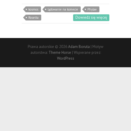
kosmos
lądowanie na komecie
Phylae
Dowiedz się więcej
Rosetta
Prawa autorskie © 2026
Adam Boruta
| Motyw
autorstwa:
Theme Horse
| Wspierane przez:
WordPress