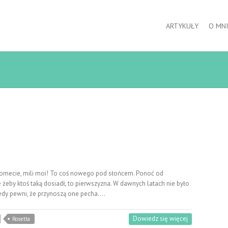
ARTYKUŁY
O MNI
ecie, mili moi! To coś nowego pod słońcem. Ponoć od
 żeby ktoś taką dosiadł, to pierwszyzna. W dawnych latach nie było
tedy pewni, że przynoszą one pecha.…
Dowiedz się więcej
Rosetta