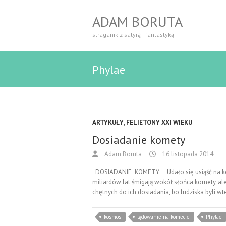
ADAM BORUTA
straganik z satyrą i fantastyką
Phylae
ARTYKUŁY
,
FELIETONY XXI WIEKU
Dosiadanie komety
Adam Boruta
16 listopada 2014
DOSIADANIE KOMETY Udało się usiąść na kom
miliardów lat śmigają wokół słońca komety, ale
chętnych do ich dosiadania, bo ludziska byli w
kosmos
lądowanie na komecie
Phylae