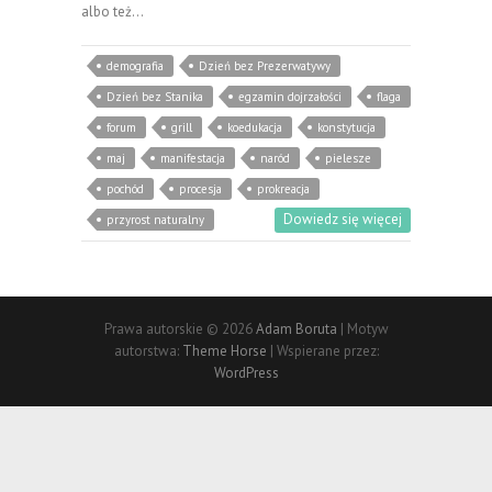
albo też…
demografia
Dzień bez Prezerwatywy
Dzień bez Stanika
egzamin dojrzałości
flaga
forum
grill
koedukacja
konstytucja
maj
manifestacja
naród
pielesze
pochód
procesja
prokreacja
Dowiedz się więcej
przyrost naturalny
Prawa autorskie © 2026
Adam Boruta
| Motyw
autorstwa:
Theme Horse
| Wspierane przez:
WordPress