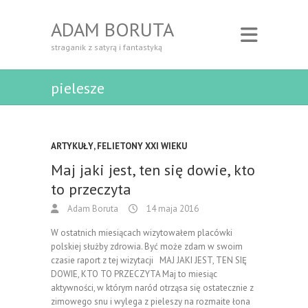
ADAM BORUTA
straganik z satyrą i fantastyką
pielesze
ARTYKUŁY
,
FELIETONY XXI WIEKU
Maj jaki jest, ten się dowie, kto
to przeczyta
Adam Boruta
14 maja 2016
W ostatnich miesiącach wizytowałem placówki
polskiej służby zdrowia. Być może zdam w swoim
czasie raport z tej wizytacji MAJ JAKI JEST, TEN SIĘ
DOWIE, KTO TO PRZECZYTA Maj to miesiąc
aktywności, w którym naród otrząsa się ostatecznie z
zimowego snu i wylega z pieleszy na rozmaite łona