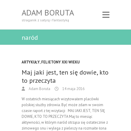
ADAM BORUTA
straganik z satyrą i fantastyką
naród
ARTYKUŁY
,
FELIETONY XXI WIEKU
Maj jaki jest, ten się dowie, kto
to przeczyta
Adam Boruta
14 maja 2016
W ostatnich miesiącach wizytowałem placówki
polskiej służby zdrowia. Być może zdam w swoim
czasie raport z tej wizytacji MAJ JAKI JEST, TEN SIĘ
DOWIE, KTO TO PRZECZYTA Maj to miesiąc
aktywności, w którym naród otrząsa się ostatecznie z
zimowego snu i wylega z pieleszy na rozmaite łona