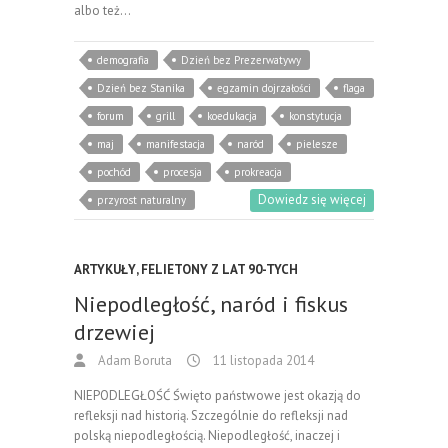
albo też…
demografia
Dzień bez Prezerwatywy
Dzień bez Stanika
egzamin dojrzałości
flaga
forum
grill
koedukacja
konstytucja
maj
manifestacja
naród
pielesze
pochód
procesja
prokreacja
Dowiedz się więcej
przyrost naturalny
ARTYKUŁY
,
FELIETONY Z LAT 90-TYCH
Niepodległość, naród i fiskus
drzewiej
Adam Boruta
11 listopada 2014
NIEPODLEGŁOŚĆ Święto państwowe jest okazją do
refleksji nad historią. Szczególnie do refleksji nad
polską niepodległością. Niepodległość, inaczej i