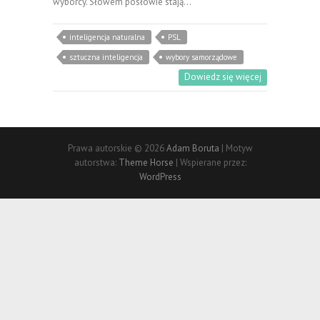
wyborcy. Słowem posłowie stają…
inteligencja naturalna
PSL
sztuczna inteligencja
wybory samorządowe
Dowiedz się więcej
Prawa autorskie © 2026
Adam Boruta
| Motyw
autorstwa:
Theme Horse
| Wspierane przez:
WordPress