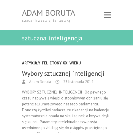
ADAM BORUTA
straganik z satyrą i fantastyką
sztuczna inteligencja
ARTYKUŁY
,
FELIETONY XXI WIEKU
Wybory sztucznej inteligencji
Adam Boruta
23 listopada 2014
WYBORY SZTUCZNEJ INTELIGENCJI Od pewnego
czasu napływają wieści o stopniowym obniżaniu się
potencjału umysłowego naszego parlamentu.
Donoszą życzliwi badacze, że z kadencji na kadencję
systematycznie opada na skali słupek, a krzywa chyli
się ku osi. Parametry intelektualne tzw. posła
uśrednionego zbliżają się do osiągów przeciętnego