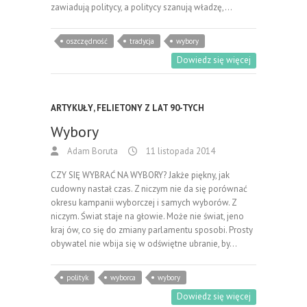
zawiadują politycy, a politycy szanują władzę,…
oszczędność
tradycja
wybory
Dowiedz się więcej
ARTYKUŁY
,
FELIETONY Z LAT 90-TYCH
Wybory
Adam Boruta
11 listopada 2014
CZY SIĘ WYBRAĆ NA WYBORY? Jakże piękny, jak
cudowny nastał czas. Z niczym nie da się porównać
okresu kampanii wyborczej i samych wyborów. Z
niczym. Świat staje na głowie. Może nie świat, jeno
kraj ów, co się do zmiany parlamentu sposobi. Prosty
obywatel nie wbija się w odświętne ubranie, by…
polityk
wyborca
wybory
Dowiedz się więcej