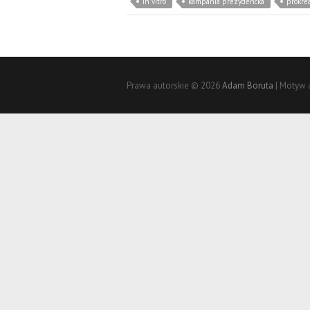
in vitro
kampania prezydencka
prokrea
Prawa autorskie © 2026
Adam Boruta
| Motyw 