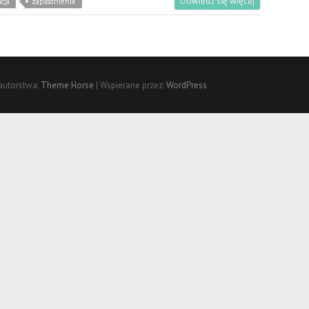
Dowiedz się więcej
cja
zapłodnienie
autorstwa:
Theme Horse
| Wspierane przez:
WordPress