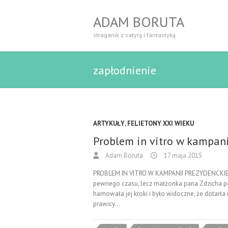
ADAM BORUTA
straganik z satyrą i fantastyką
zapłodnienie
ARTYKUŁY
,
FELIETONY XXI WIEKU
Problem in vitro w kampani
Adam Boruta
17 maja 2015
PROBLEM IN VITRO W KAMPANII PREZYDENCKIEJ K
pewnego czasu, lecz małżonka pana Zdzicha po
hamowała jej kroki i było widoczne, że dotarła n
prawicy…