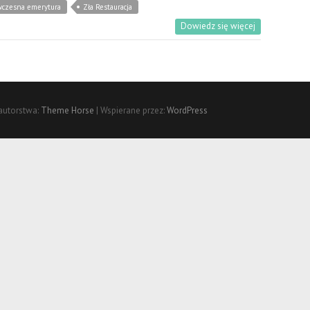
wczesna emerytura
Zła Restauracja
Dowiedz się więcej
autorstwa:
Theme Horse
| Wspierane przez:
WordPress