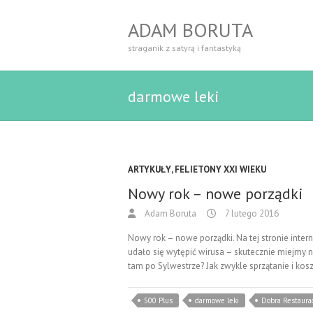
ADAM BORUTA
straganik z satyrą i fantastyką
darmowe leki
ARTYKUŁY
,
FELIETONY XXI WIEKU
Nowy rok – nowe porządki
Adam Boruta
7 lutego 2016
Nowy rok – nowe porządki. Na tej stronie in
udało się wytępić wirusa – skutecznie miejmy na
tam po Sylwestrze? Jak zwykle sprzątanie i ko
500 Plus
darmowe leki
Dobra Restaura