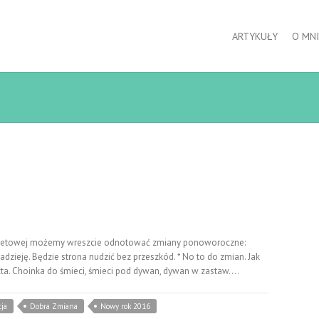
ARTYKUŁY
O MNI
ternetowej możemy wreszcie odnotować zmiany ponoworoczne:
dzieję. Będzie strona nudzić bez przeszkód. * No to do zmian. Jak
szta. Choinka do śmieci, śmieci pod dywan, dywan w zastaw.…
cja
Dobra Zmiana
Nowy rok 2016