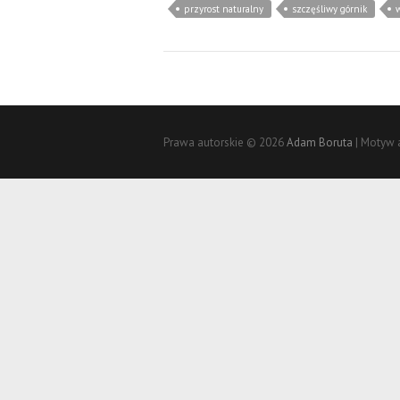
przyrost naturalny
szczęśliwy górnik
Prawa autorskie © 2026
Adam Boruta
| Motyw 