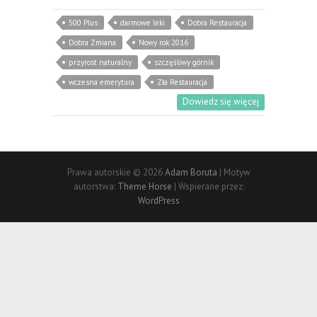
500 Plus
darmowe leki
Dobra Restauracja
Dobra Zmiana
Nowy rok 2016
przyrost naturalny
szczęśliwy górnik
wczesna emerytura
Zła Restauracja
Dowiedz się więcej
Prawa autorskie © 2026
Adam Boruta
| Motyw
autorstwa:
Theme Horse
| Wspierane przez:
WordPress