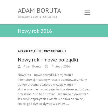
ADAM BORUTA
straganik z satyrą i fantastyką
Nowy rok 2016
ARTYKUŁY
,
FELIETONY XXI WIEKU
Nowy rok – nowe porządki
Adam Boruta
7 lutego 2016
Nowy rok – nowe porządki. Na tej stronie
internetowej możemy wreszcie odnotować zmiany
ponoworoczne: udało się wytępić wirusa –
skutecznie miejmy nadzieję. Będzie strona nudzić bez
przeszkód. * No to do zmian. Jak tam po Sylwestrze?
Jak zwykle sprzątanie i koszta. Choinka do śmieci,
śmieci pod dywan, dywan w zastaw.…