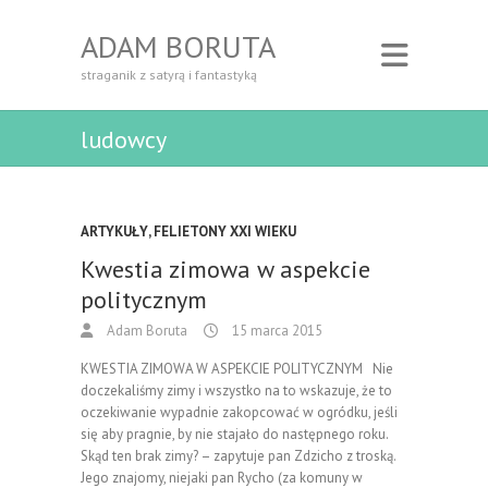
ADAM BORUTA
straganik z satyrą i fantastyką
ludowcy
ARTYKUŁY
,
FELIETONY XXI WIEKU
Kwestia zimowa w aspekcie
politycznym
Adam Boruta
15 marca 2015
KWESTIA ZIMOWA W ASPEKCIE POLITYCZNYM Nie
doczekaliśmy zimy i wszystko na to wskazuje, że to
oczekiwanie wypadnie zakopcować w ogródku, jeśli
się aby pragnie, by nie stajało do następnego roku.
Skąd ten brak zimy? – zapytuje pan Zdzicho z troską.
Jego znajomy, niejaki pan Rycho (za komuny w