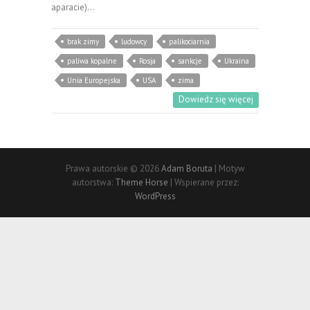
aparacie)…
brak zimy
ludowcy
palikociarnia
paliwa kopalne
Rosja
sankcje
Ukraina
Unia Europejska
USA
zima
Dowiedz się więcej
Prawa autorskie © 2026
Adam Boruta
| Motyw
autorstwa:
Theme Horse
| Wspierane przez:
WordPress