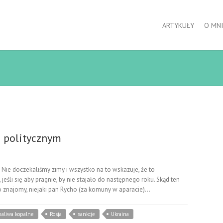
ARTYKUŁY
O MNI
 politycznym
doczekaliśmy zimy i wszystko na to wskazuje, że to
li się aby pragnie, by nie stajało do następnego roku. Skąd ten
go znajomy, niejaki pan Rycho (za komuny w aparacie)…
paliwa kopalne
Rosja
sankcje
Ukraina