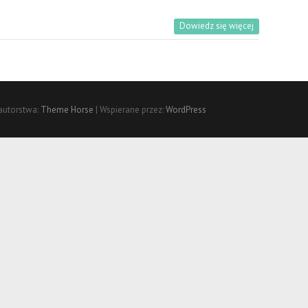
Dowiedz się więcej
autorstwa:
Theme Horse
| Wspierane przez:
WordPress