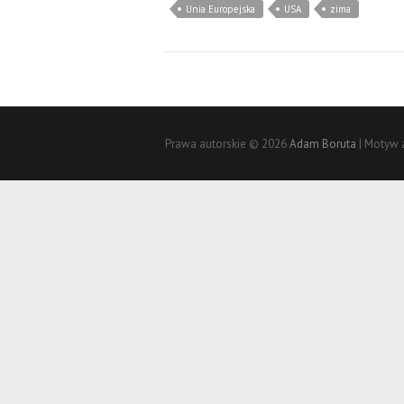
Unia Europejska
USA
zima
Prawa autorskie © 2026
Adam Boruta
| Motyw 