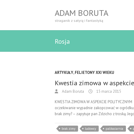
ADAM BORUTA
straganik z satyrą i fantastyką
Rosja
ARTYKUŁY
,
FELIETONY XXI WIEKU
Kwestia zimowa w aspekcie
Adam Boruta
15 marca 2015
KWESTIA ZIMOWA W ASPEKCIE POLITYCZNYM Nie 
oczekiwanie wypadnie zakopcować w ogródku, jeś
brak zimy? – zapytuje pan Zdzicho z troską. Je
brak zimy
ludowcy
palikociarnia