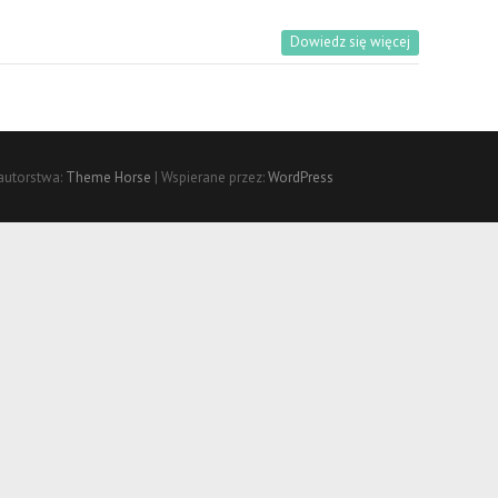
Dowiedz się więcej
autorstwa:
Theme Horse
| Wspierane przez:
WordPress