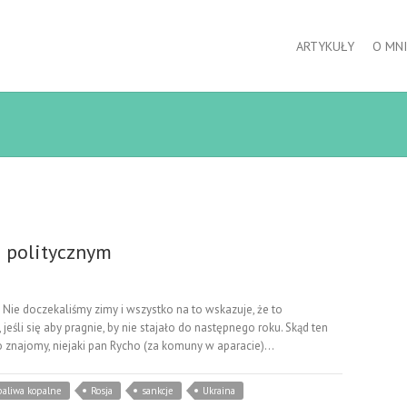
ARTYKUŁY
O MNI
 politycznym
doczekaliśmy zimy i wszystko na to wskazuje, że to
li się aby pragnie, by nie stajało do następnego roku. Skąd ten
go znajomy, niejaki pan Rycho (za komuny w aparacie)…
paliwa kopalne
Rosja
sankcje
Ukraina