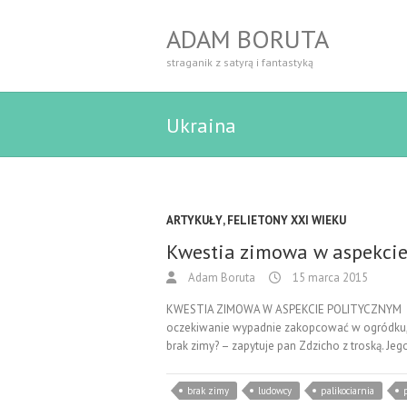
ADAM BORUTA
straganik z satyrą i fantastyką
Ukraina
ARTYKUŁY
,
FELIETONY XXI WIEKU
Kwestia zimowa w aspekcie
Adam Boruta
15 marca 2015
KWESTIA ZIMOWA W ASPEKCIE POLITYCZNYM Nie 
oczekiwanie wypadnie zakopcować w ogródku, jeś
brak zimy? – zapytuje pan Zdzicho z troską. Je
brak zimy
ludowcy
palikociarnia