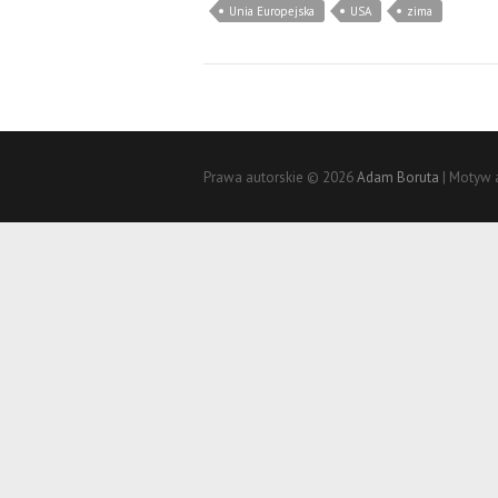
Unia Europejska
USA
zima
Prawa autorskie © 2026
Adam Boruta
| Motyw 