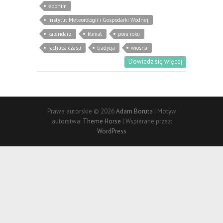
eponim
Instytut Meteorologii i Gospodarki Wodnej
kalendarz
klimat
pora roku
rachuba czasu
tradycja
wiosna
Dowiedz się więcej
Prawa autorskie © 2026
Adam Boruta
| Motyw
autorstwa:
Theme Horse
| Wspierane przez:
WordPress