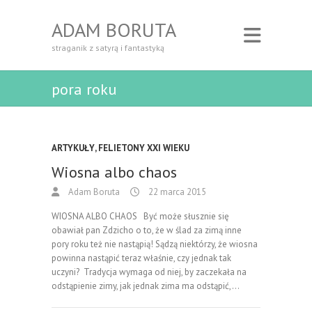
ADAM BORUTA
straganik z satyrą i fantastyką
pora roku
ARTYKUŁY
,
FELIETONY XXI WIEKU
Wiosna albo chaos
Adam Boruta
22 marca 2015
WIOSNA ALBO CHAOS Być może słusznie się
obawiał pan Zdzicho o to, że w ślad za zimą inne
pory roku też nie nastąpią! Sądzą niektórzy, że wiosna
powinna nastąpić teraz właśnie, czy jednak tak
uczyni? Tradycja wymaga od niej, by zaczekała na
odstąpienie zimy, jak jednak zima ma odstąpić,…