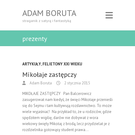
ADAM BORUTA
straganik z satyrą i fantastyką
prezenty
ARTYKUŁY
,
FELIETONY XXI WIEKU
Mikołaje zastępczy
Adam Boruta
2 stycznia 2015
MIKOŁAJE ZASTĘPCZY Pan Balcerowicz
zasugerował nam kiedyś, że święci Mikołaje przenieśli
się do Sejmu i tam kultywują rozdawnictwo. To może
wiele wyjaśniać! Na przykład to, że u rodziców, gdzie
spędziłem wigilię, darów nie dobywał z wora
wiekowy święty Mikołaj z brodą, lecz przydzielał je z
rozdzielnika gołowąsy student prawa…