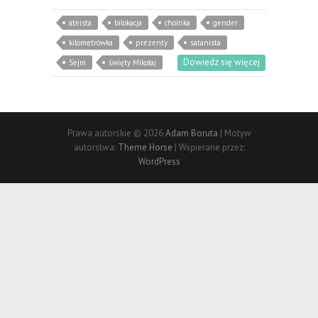
ateista
bilokacja
choinka
gender
kilometrówka
prezenty
satanista
Dowiedz się więcej
Sejm
święty Mikołaj
Prawa autorskie © 2026
Adam Boruta
| Motyw
autorstwa:
Theme Horse
| Wspierane przez:
WordPress