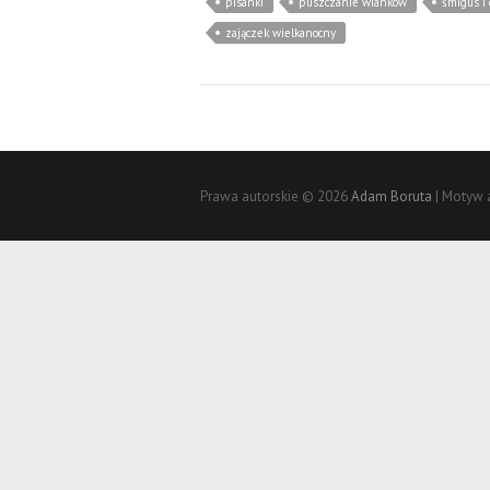
pisanki
puszczanie wianków
śmigus i
zajączek wielkanocny
Prawa autorskie © 2026
Adam Boruta
| Motyw 