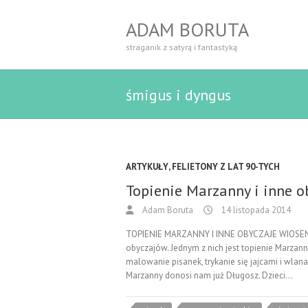
ADAM BORUTA
straganik z satyrą i fantastyką
śmigus i dyngus
ARTYKUŁY
,
FELIETONY Z LAT 90-TYCH
Topienie Marzanny i inne o
Adam Boruta
14 listopada 2014
TOPIENIE MARZANNY I INNE OBYCZAJE WIOSENNE
obyczajów. Jednym z nich jest topienie Marzanny
malowanie pisanek, trykanie się jajcami i wlan
Marzanny donosi nam już Długosz. Dzieci…