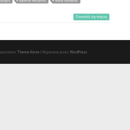
 dyngus
topienie Marzanny
wlana Wielkanoc
Dowiedz się więcej
autorstwa:
Theme Horse
| Wspierane przez:
WordPress