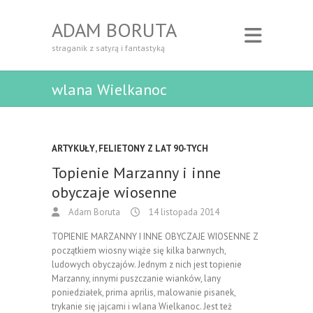
ADAM BORUTA
straganik z satyrą i fantastyką
wlana Wielkanoc
ARTYKUŁY
,
FELIETONY Z LAT 90-TYCH
Topienie Marzanny i inne
obyczaje wiosenne
Adam Boruta
14 listopada 2014
TOPIENIE MARZANNY I INNE OBYCZAJE WIOSENNE Z
początkiem wiosny wiąże się kilka barwnych,
ludowych obyczajów. Jednym z nich jest topienie
Marzanny, innymi puszczanie wianków, lany
poniedziałek, prima aprilis, malowanie pisanek,
trykanie się jajcami i wlana Wielkanoc. Jest też