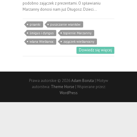
podobno zajączek z prezentami. O spławianiu
Marzanny donosi nam już Długosz. Dzieci…
pisanki
puszczanie wianków
śmigus i dyngus
topienie Marzanny
wlana Wielkanoc
zajączek wielkanocny
Dowiedz się więcej
Prawa autorskie © 2026
Adam Boruta
| Motyw
autorstwa:
Theme Horse
| Wspierane przez:
WordPress