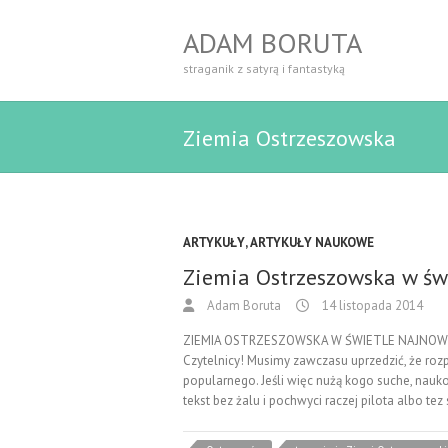
ADAM BORUTA
straganik z satyrą i fantastyką
Ziemia Ostrzeszowska
ARTYKUŁY
,
ARTYKUŁY NAUKOWE
Ziemia Ostrzeszowska w św
Adam Boruta
14 listopada 2014
ZIEMIA OSTRZESZOWSKA W ŚWIETLE NAJNOW
Czytelnicy! Musimy zawczasu uprzedzić, że rozp
popularnego. Jeśli więc nużą kogo suche, nauko
tekst bez żalu i pochwyci raczej pilota albo t