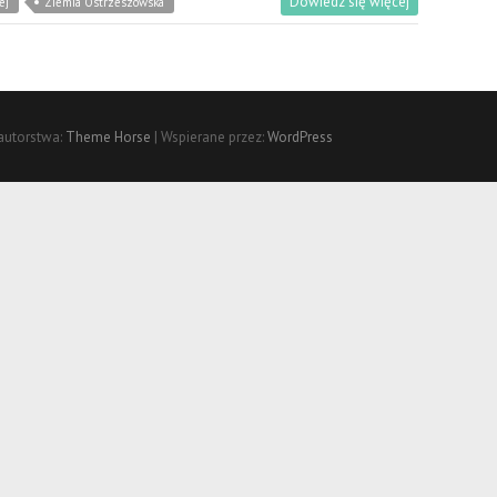
Dowiedz się więcej
ej
Ziemia Ostrzeszowska
autorstwa:
Theme Horse
| Wspierane przez:
WordPress