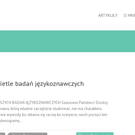
ARTYKUŁY
O MNI
ietle badań językoznawczych
SZYCH BADAŃ JĘZYKOZNAWCZYCH Szanowni Państwo! Drodzy
rawa, którą właśnie zaczęliście studiować, nie ma charakteru
we wywody, bo skłania się raczej ku rozrywce, niech porzuci ten
ez stenogramy…