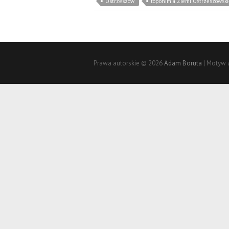
Ostrzeszów
toponimia Ziemi Ostrzeszowski
Prawa autorskie © 2026
Adam Boruta
| Motyw 