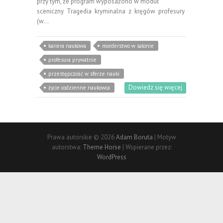
przy tym, że program wyposażono w moduł
sceniczny Tragedia kryminalna z kręgów profesury
(w…
kariera naukowa
morderstwo w salonie
profesura prywatnie
przestępczość w sferze nauki
Dowiedz się więcej
życie codzienne naukowca
Prawa autorskie © 2026
Adam Boruta
| Motyw
autorstwa:
Theme Horse
| Wspierane przez:
WordPress