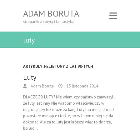
ADAM BORUTA
straganik z satyrą i fantastyką
luty
ARTYKUŁY
,
FELIETONY Z LAT 90-TYCH
Luty
Adam Boruta
13 listopada 2014
DLACZEGO LUTY? Nie wiem, czy państwo zauważyli,
że luty jest inny. Nie wiadomo właściwie, czy w
nagrodę, czy też może za karę. Luty ma mniej dni, niż
pozostałe miesiące i to źle, bo w lutym mniej się da
dokonać. Ale za to luty jest krótszy, więc to dobrze,
bo lud…