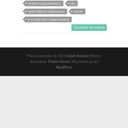
incydent dyplomatyczny
luty
nomenklatura uwłaszczona
pranie
przestępczość zorganizowana
Dowiedz się więcej
Prawa autorskie © 2026
Adam Boruta
| Motyw
autorstwa:
Theme Horse
| Wspierane przez:
WordPress