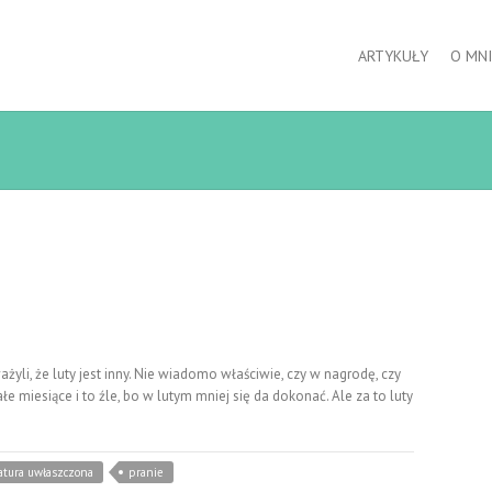
ARTYKUŁY
O MNI
i, że luty jest inny. Nie wiadomo właściwie, czy w nagrodę, czy
łe miesiące i to źle, bo w lutym mniej się da dokonać. Ale za to luty
tura uwłaszczona
pranie