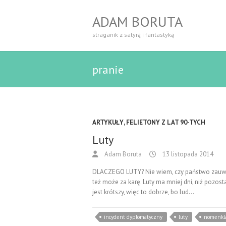
ADAM BORUTA
straganik z satyrą i fantastyką
pranie
ARTYKUŁY
,
FELIETONY Z LAT 90-TYCH
Luty
Adam Boruta
13 listopada 2014
DLACZEGO LUTY? Nie wiem, czy państwo zauważyl
też może za karę. Luty ma mniej dni, niż pozosta
jest krótszy, więc to dobrze, bo lud…
incydent dyplomatyczny
luty
nomenkla