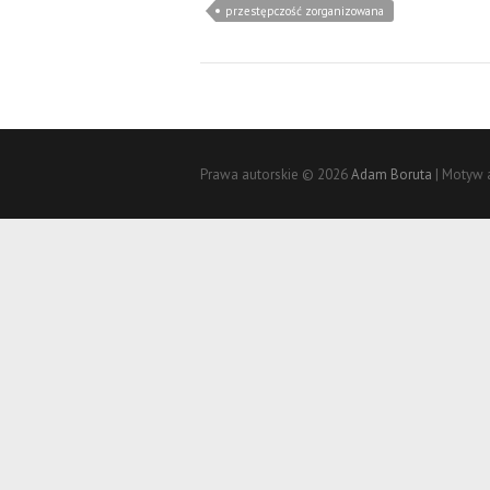
przestępczość zorganizowana
Prawa autorskie © 2026
Adam Boruta
| Motyw 