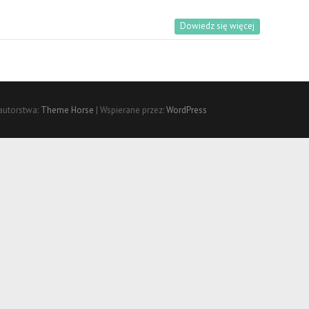
Dowiedz się więcej
autorstwa:
Theme Horse
| Wspierane przez:
WordPress