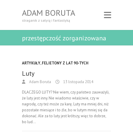
ADAM BORUTA
straganik z satyrą i fantastyką
przestępczość zorganizowana
ARTYKUŁY
,
FELIETONY Z LAT 90-TYCH
Luty
Adam Boruta
13 listopada 2014
DLACZEGO LUTY? Nie wiem, czy państwo zauważyli,
że luty jest inny. Nie wiadomo właściwie, czy w
nagrodę, czy też może za karę. Luty ma mniej dni, niż
pozostałe miesiące i to źle, bo w lutym mniej się da
dokonać. Ale za to luty jest krótszy, więc to dobrze,
bo lud…