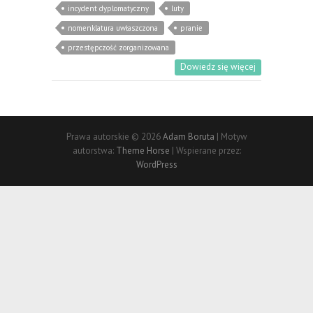
incydent dyplomatyczny
luty
nomenklatura uwłaszczona
pranie
przestępczość zorganizowana
Dowiedz się więcej
Prawa autorskie © 2026
Adam Boruta
| Motyw
autorstwa:
Theme Horse
| Wspierane przez:
WordPress