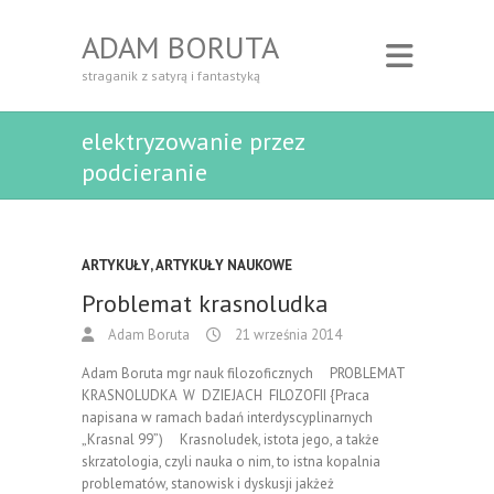
ADAM BORUTA
straganik z satyrą i fantastyką
elektryzowanie przez
podcieranie
ARTYKUŁY
,
ARTYKUŁY NAUKOWE
Problemat krasnoludka
Adam Boruta
21 września 2014
Adam Boruta mgr nauk filozoficznych PROBLEMAT
KRASNOLUDKA W DZIEJACH FILOZOFII {Praca
napisana w ramach badań interdyscyplinarnych
„Krasnal 99”) Krasnoludek, istota jego, a także
skrzatologia, czyli nauka o nim, to istna kopalnia
problematów, stanowisk i dyskusji jakżeż