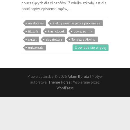
pouczających dla filozofów! Z wielką szkodą jest dla
ontologów, epistemologów,…
Arystoteles
elektryzowanie przez podcieranie
filozofia
krasnoludek
powszechnik
skrzat
skrzatologia
Tomasz z Akwinu
Dowiedz się więcej
uniwersale
Prawa autorskie © 2026
Adam Boruta
| Motyw
autorstwa:
Theme Horse
| Wspierane przez:
WordPress