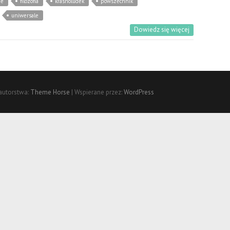
ie
filozofia
krasnoludek
powszechnik
uniwersale
Dowiedz się więcej
autorstwa:
Theme Horse
| Wspierane przez:
WordPress