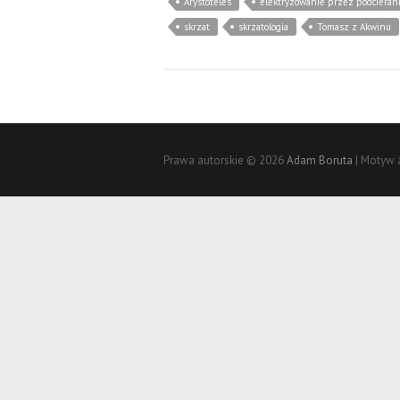
Arystoteles
elektryzowanie przez podcieran
skrzat
skrzatologia
Tomasz z Akwinu
Prawa autorskie © 2026
Adam Boruta
| Motyw 