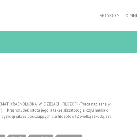
ARTYKUŁY
O MNI
LEMAT KRASNOLUDKA W DZIEJACH FILOZOFII {Praca napisana w
) Krasnoludek, istota jego, a także skrzatologia, czyli nauka o
 dyskusji jakżeż pouczających dla filozofów! Z wielką szkodą jest