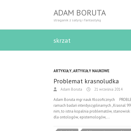
ADAM BORUTA
straganik z satyrą i fantastyką
skrzat
ARTYKUŁY
,
ARTYKUŁY NAUKOWE
Problemat krasnoludka
Adam Boruta
21 września 2014
Adam Boruta mgr nauk filozoficznych PROB
ramach badań interdyscyplinarnych „Krasnal 99”
nim, to istna kopalnia problematów, stanowisk i
dla ontologów, epistemologów,…