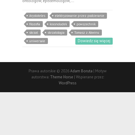
ontologów, epistemologów,…
Arystoteles
elektryzowanie przez podcieranie
filozofia
krasnoludek
powszechnik
skrzat
skrzatologia
Tomasz z Akwinu
Dowiedz się więcej
uniwersale
Prawa autorskie © 2026
Adam Boruta
| Motyw
autorstwa:
Theme Horse
| Wspierane przez:
WordPress