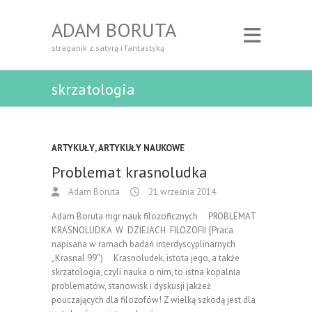
ADAM BORUTA
straganik z satyrą i fantastyką
skrzatologia
ARTYKUŁY
,
ARTYKUŁY NAUKOWE
Problemat krasnoludka
Adam Boruta
21 września 2014
Adam Boruta mgr nauk filozoficznych PROBLEMAT
KRASNOLUDKA W DZIEJACH FILOZOFII {Praca
napisana w ramach badań interdyscyplinarnych
„Krasnal 99”) Krasnoludek, istota jego, a także
skrzatologia, czyli nauka o nim, to istna kopalnia
problematów, stanowisk i dyskusji jakżeż
pouczających dla filozofów! Z wielką szkodą jest dla